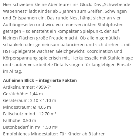
Hier schweben kleine Abenteurer ins Glück: Das „Schwebende
Wabennest“ lädt Kinder ab 3 Jahren zum Greifen, Schwingen
und Entspannen ein. Das runde Nest hängt sicher an vier
Aufhängeseilen und wird von feuerverzinkten Stahlpfosten
getragen – so entsteht ein kompakter Spielpunkt, der auf
kleinen Flächen große Freude macht. Ob allein gemütlich
schaukeln oder gemeinsam balancieren und sich drehen – mit
HST-Spielgeräte wachsen Gleichgewicht, Koordination und
Körperspannung spielerisch mit. Herkulesseile mit Stahleinlage
und sauber verarbeitete Details sorgen für langlebigen Einsatz
im Alltag.
Auf einen Blick – integrierte Fakten
Artikelnummer: 4959-71
Gerätehöhe: 1,44 m
Geräteraum: 3,10 x 1,10 m
Mindestraum: Ø 4,05 m
Fallschutz mind.: 12,70 m²
Fallhöhe: 0,50 m
Betonbedarf in m³: 1,50 m³
Empfohlenes Mindestalter: Für Kinder ab 3 Jahren