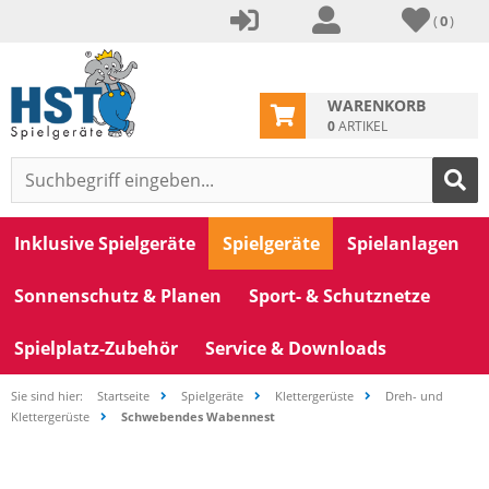
(
0
)
WARENKORB
0
ARTIKEL
Inklusive Spielgeräte
Spielgeräte
Spielanlagen
Sonnenschutz & Planen
Sport- & Schutznetze
Spielplatz-Zubehör
Service & Downloads
Sie sind hier:
Startseite
Spielgeräte
Klettergerüste
Dreh- und
Klettergerüste
Schwebendes Wabennest