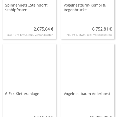
Spinnennetz „Steindorf“,
Vogelnestturm-Kombi &
Stahlpfosten
Bogenbrücke
2.675,64 €
6.752,81 €
inkl. 19 % MwSt. zzgl.
Versandkosten
inkl. 19 % MwSt. zzgl.
Versandkosten
6-Eck-Kletteranlage
Vogelnestbaum Adlerhorst