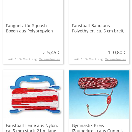
Fangnetz für Squash-
Faustball-Band aus
Boxen aus Polypropylen
Polyethylen, ca. 5 cm breit,
hochfest, knotenlos
19,80 m lang, rot/weiß
5,45 €
110,80 €
ab
inkl. 19 % MwSt. zzgl.
Versandkosten
inkl. 19 % MwSt. zzgl.
Versandkosten
Faustball-Leine aus Nylon,
Gymnastik-Kreis
ca. 5 mm stark, 21 m lang,
(Zauberkreis) aus Gummi-