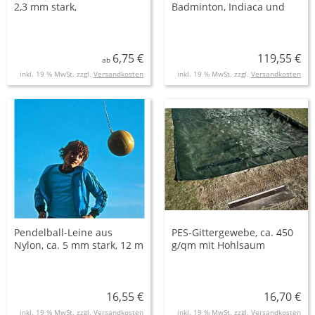
2,3 mm stark,
Badminton, Indiaca und
Maschenweite 45 mm
Ringtennis
6,75 €
119,55 €
ab
inkl. 19 % MwSt. zzgl.
Versandkosten
inkl. 19 % MwSt. zzgl.
Versandkosten
Pendelball-Leine aus
PES-Gittergewebe, ca. 450
Nylon, ca. 5 mm stark, 12 m
g/qm mit Hohlsaum
lang
16,55 €
16,70 €
inkl. 19 % MwSt. zzgl.
Versandkosten
inkl. 19 % MwSt. zzgl.
Versandkosten