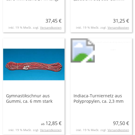
alle 20 cm rot/weiß
Leine, ca. 6 mm stark, 20 m
abgesetzt
lang, mit Plastikverschluss
37,45 €
31,25 €
inkl. 19 % MwSt. zzgl.
Versandkosten
inkl. 19 % MwSt. zzgl.
Versandkosten
Gymnastikschnur aus
Indiaca-Turniernetz aus
Gummi, ca. 6 mm stark
Polypropylen, ca. 2,3 mm
stark
12,85 €
97,50 €
ab
inkl. 19 % MwSt. zzgl.
Versandkosten
inkl. 19 % MwSt. zzgl.
Versandkosten