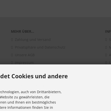
MEHR ÜBER...
IN
Zahlung und Versand
S
Privatsphäre und Datenschutz
Unsere AGB
A
Impressum
Ü
Kontakt
B
det Cookies und andere
Widerrufsrecht & Widerrufsformular
K
Datenschutzerklärung
I
chnologien, auch von Drittanbietern,
Lieferzeit
C
Website zu gewährleisten, die
Vertrag widerrufen
eren und Ihnen ein bestmögliches
tere Informationen finden Sie in