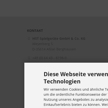
KONTAKT
HST Spielgeräte GmbH & Co. KG
Weyerberg 5
D-35614
Aßlar-Berghausen
+49 (0) 64 43 - 8198-0
+49 (0) 64 43 - 8198-20
Diese Webseite verwen
info@hst-spielgeraete.de
Technologien
Wir verwenden Cookies und ähnliche Te
um die ordentliche Funktionsweise der 
Nutzung unseres Angebotes zu analysi
Einkaufserlebnis bieten zu können. Wei