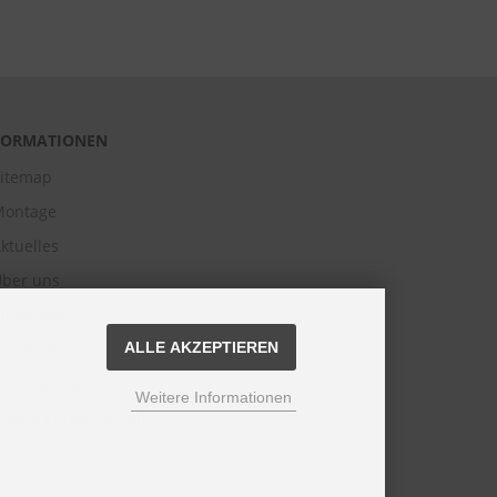
FORMATIONEN
itemap
Montage
ktuelles
ber uns
ildergalerie
ataloge
ALLE AKZEPTIEREN
nfomaterial
Weitere Informationen
ookie Einstellungen