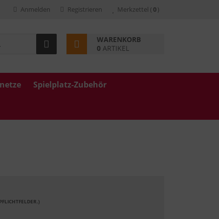
Anmelden
Registrieren
Merkzettel
(
0
)
WARENKORB
0
ARTIKEL
znetze
Spielplatz-Zubehör
 PFLICHTFELDER.)