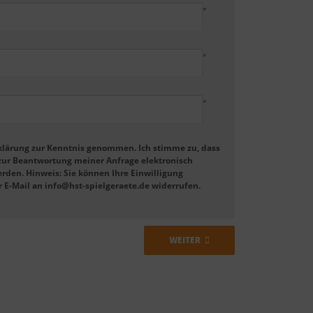
*
*
*
klärung zur Kenntnis genommen. Ich stimme zu, dass
ur Beantwortung meiner Anfrage elektronisch
rden. Hinweis: Sie können Ihre Einwilligung
er E-Mail an info@hst-spielgeraete.de widerrufen.
WEITER