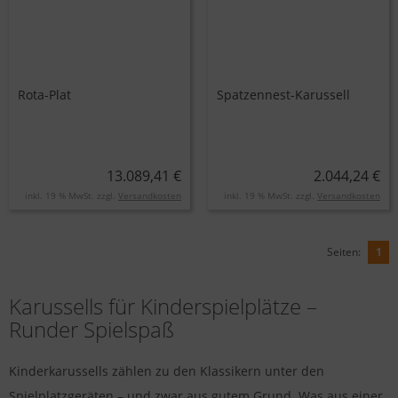
Rota-Plat
Spatzennest-Karussell
13.089,41 €
2.044,24 €
inkl. 19 % MwSt. zzgl.
Versandkosten
inkl. 19 % MwSt. zzgl.
Versandkosten
Seiten:
1
Karussells für Kinderspielplätze –
Runder Spielspaß
Kinderkarussells zählen zu den Klassikern unter den
Spielplatzgeräten – und zwar aus gutem Grund. Was aus einer