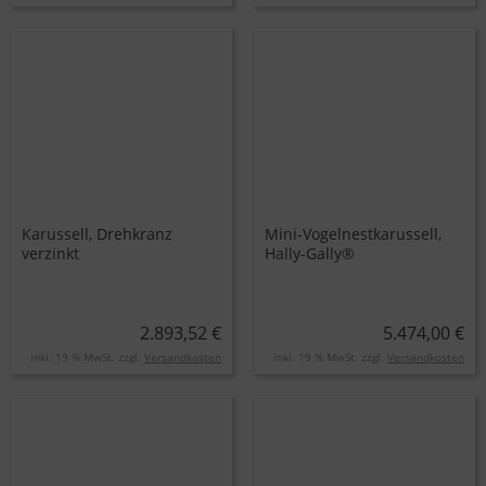
Karussell, Drehkranz
Mini-Vogelnestkarussell,
verzinkt
Hally-Gally®
2.893,52 €
5.474,00 €
inkl. 19 % MwSt. zzgl.
Versandkosten
inkl. 19 % MwSt. zzgl.
Versandkosten