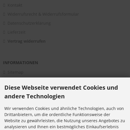
Kontakt
Widerrufsrecht & Widerrufsformular
Datenschutzerklärung
Lieferzeit
Vertrag widerrufen
INFORMATIONEN
Sitemap
Montage
Diese Webseite verwendet Cookies und
Aktuelles
andere Technologien
Über uns
Bildergalerie
Wir verwenden Cookies und ähnliche Technologien, auch von
Drittanbietern, um die ordentliche Funktionsweise der
Kataloge
Website zu gewährleisten, die Nutzung unseres Angebotes zu
Infomaterial
analysieren und Ihnen ein bestmögliches Einkaufserlebnis