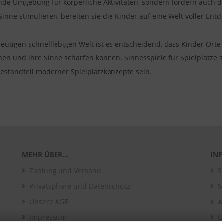
de Umgebung für körperliche Aktivitäten, sondern fördern auch d
 Sinne stimulieren, bereiten sie die Kinder auf eine Welt voller En
heutigen schnelllebigen Welt ist es entscheidend, dass Kinder Or
hen und ihre Sinne schärfen können. Sinnesspiele für Spielplätze s
Bestandteil moderner Spielplatzkonzepte sein.
MEHR ÜBER...
IN
Zahlung und Versand
S
Privatsphäre und Datenschutz
M
Unsere AGB
A
Impressum
Ü