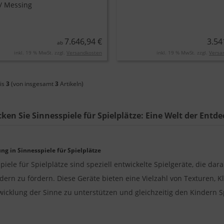
 / Messing
7.646,94 €
3.54
ab
inkl. 19 % MwSt. zzgl.
Versandkosten
inkl. 19 % MwSt. zzgl.
Versa
is
3
(von insgesamt
3
Artikeln)
ken Sie Sinnesspiele für Spielplätze: Eine Welt der Entd
ng in Sinnesspiele für Spielplätze
piele für Spielplätze sind speziell entwickelte Spielgeräte, die dar
dern zu fördern. Diese Geräte bieten eine Vielzahl von Texturen, K
wicklung der Sinne zu unterstützen und gleichzeitig den Kindern 