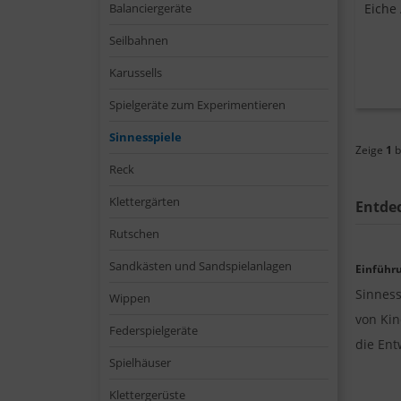
Eiche
Balanciergeräte
Seilbahnen
Karussells
Spielgeräte zum Experimentieren
Sinnesspiele
Zeige
1
b
Reck
Klettergärten
Entdec
Rutschen
Sandkästen und Sandspielanlagen
Einführu
Sinness
Wippen
von Kin
Federspielgeräte
die Ent
Spielhäuser
Klettergerüste