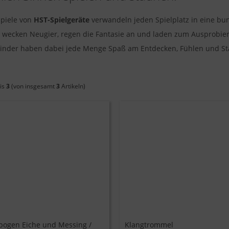
spiele von
HST-Spielgeräte
verwandeln jeden Spielplatz in eine bu
wecken Neugier, regen die Fantasie an und laden zum Ausprobieren
Kinder haben dabei jede Menge Spaß am Entdecken, Fühlen und S
is
3
(von insgesamt
3
Artikeln)
bogen Eiche und Messing /
Klangtrommel