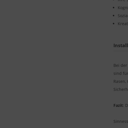
Kogni
Sozia
Kreat
Instal
Bei der
sind fü
Rasen, 
Sicherh
Fazit
: 
Sinness