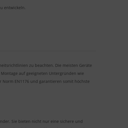
zu entwickeln.
erheitsrichtlinien zu beachten. Die meisten Geräte
ße Montage auf geeigneten Untergründen wie
der Norm EN1176 und garantieren somit höchste
inder. Sie bieten nicht nur eine sichere und