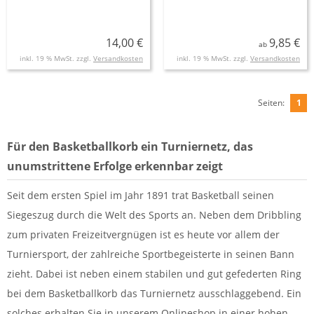
mm
stark
14,00 €
9,85 €
ab
inkl. 19 % MwSt. zzgl.
Versandkosten
inkl. 19 % MwSt. zzgl.
Versandkosten
Seiten:
1
Für den Basketballkorb ein Turniernetz, das
unumstrittene Erfolge erkennbar zeigt
Seit dem ersten Spiel im Jahr 1891 trat Basketball seinen
Siegeszug durch die Welt des Sports an. Neben dem Dribbling
zum privaten Freizeitvergnügen ist es heute vor allem der
Turniersport, der zahlreiche Sportbegeisterte in seinen Bann
zieht. Dabei ist neben einem stabilen und gut gefederten Ring
bei dem Basketballkorb das Turniernetz ausschlaggebend. Ein
solches erhalten Sie in unserem Onlineshop in einer hohen