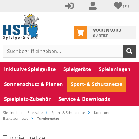
(
0
)
WARENKORB
0
ARTIKEL
Inklusive Spielgeräte
Spielgeräte
Spielanlagen
Sonnenschutz & Planen
Sport- & Schutznetze
Spielplatz-Zubehör
Service & Downloads
Sie sind hier:
Startseite
Sport- & Schutznetze
Korb- und
Basketballnetze
Turniernetze
Turniernetze