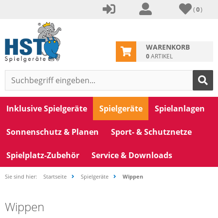
(
0
)
WARENKORB
0
ARTIKEL
Inklusive Spielgeräte
Spielgeräte
Spielanlagen
Sonnenschutz & Planen
Sport- & Schutznetze
Spielplatz-Zubehör
Service & Downloads
Sie sind hier:
Startseite
Spielgeräte
Wippen
Wippen