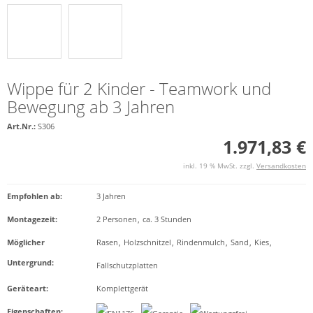
Wippe für 2 Kinder - Teamwork und
Bewegung ab 3 Jahren
Art.Nr.:
S306
1.971,83 €
inkl. 19 % MwSt. zzgl.
Versandkosten
Empfohlen ab
:
3 Jahren
Montagezeit
:
2 Personen
,
ca. 3 Stunden
Möglicher
Rasen
,
Holzschnitzel
,
Rindenmulch
,
Sand
,
Kies
,
Untergrund
:
Fallschutzplatten
Geräteart
:
Komplettgerät
Eigenschaften
: