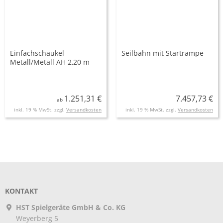
Einfachschaukel
Seilbahn mit Startrampe
Metall/Metall AH 2,20 m
oder 2,60 m
1.251,31 €
7.457,73 €
ab
inkl. 19 % MwSt. zzgl.
Versandkosten
inkl. 19 % MwSt. zzgl.
Versandkosten
KONTAKT
HST Spielgeräte GmbH & Co. KG
Weyerberg 5