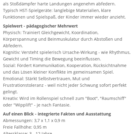
als Stoßdämpfer harte Landungen angenehm abfedern.
Typisch HST-Spielgeräte: langlebige Materialien, klare
Funktionen und Spielspaß, der Kinder immer wieder anzieht.
Spielwert - pädagogischer Mehrwert
Physisch: Trainiert Gleichgewicht, Koordination,
Körperspannung und Beinmuskulatur durch Abstoßen und
Abfedern.
Kognitiv: Versteht spielerisch Ursache-Wirkung - wie Rhythmus,
Gewicht und Timing die Bewegung beeinflussen.
Sozial: Fördert Kommunikation, Kooperation, Rücksichtnahme
und das Lösen kleiner Konflikte im gemeinsamen Spiel.
Emotional: Stärkt Selbstvertrauen, Mut und
Frustrationstoleranz - weil nicht jeder Schwung sofort perfekt
gelingt.
Kreativ: Wird im Rollenspiel schnell zum "Boot", "Raumschiff"
oder "Wipplift" - je nach Fantasie.
Auf einen Blick - integrierte Fakten und Ausstattung
Abmessungen: 3,7 x 1,1 x 0,9 m
Freie Fallhöhe: 0,95 m
Altersklasse: 3 - 12 Jahre