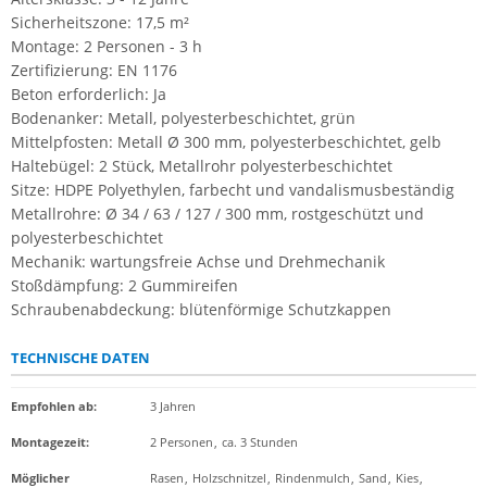
Sicherheitszone: 17,5 m²
Montage: 2 Personen - 3 h
Zertifizierung: EN 1176
Beton erforderlich: Ja
Bodenanker: Metall, polyesterbeschichtet, grün
Mittelpfosten: Metall Ø 300 mm, polyesterbeschichtet, gelb
Haltebügel: 2 Stück, Metallrohr polyesterbeschichtet
Sitze: HDPE Polyethylen, farbecht und vandalismusbeständig
Metallrohre: Ø 34 / 63 / 127 / 300 mm, rostgeschützt und
polyesterbeschichtet
Mechanik: wartungsfreie Achse und Drehmechanik
Stoßdämpfung: 2 Gummireifen
Schraubenabdeckung: blütenförmige Schutzkappen
TECHNISCHE DATEN
Empfohlen ab
:
3 Jahren
Montagezeit
:
2 Personen
,
ca. 3 Stunden
Möglicher
Rasen
,
Holzschnitzel
,
Rindenmulch
,
Sand
,
Kies
,