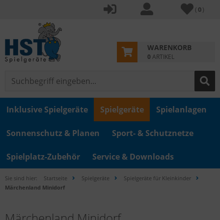
(
0
)
WARENKORB
0
ARTIKEL
Inklusive Spielgeräte
Spielgeräte
Spielanlagen
Sonnenschutz & Planen
Sport- & Schutznetze
Spielplatz-Zubehör
Service & Downloads
Sie sind hier:
Startseite
Spielgeräte
Spielgeräte für Kleinkinder
Märchenland Minidorf
Märchenland Minidorf