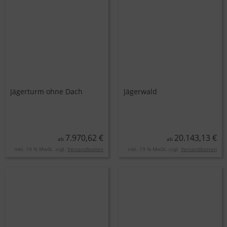
Jägerturm ohne Dach
Jägerwald
7.970,62 €
20.143,13 €
ab
ab
inkl. 19 % MwSt. zzgl.
Versandkosten
inkl. 19 % MwSt. zzgl.
Versandkosten