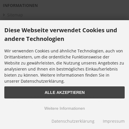
INFORMATIONEN
Sitemap
Montage
Diese Webseite verwendet Cookies und
Aktuelles
andere Technologien
Über uns
Bildergalerie
Wir verwenden Cookies und ähnliche Technologien, auch von
Drittanbietern, um die ordentliche Funktionsweise der
Kataloge
Website zu gewährleisten, die Nutzung unseres Angebotes zu
Infomaterial
analysieren und Ihnen ein bestmögliches Einkaufserlebnis
bieten zu können. Weitere Informationen finden Sie in
Cookie Einstellungen
unserer Datenschutzerklärung.
ALLE AKZEPTIEREN
© 2026 HST Spielgeräte • Alle Rechte vorbehalten
modified eCommerce Shopsoftware © 2009-2026 • Umsetzung & Programmierung Rehm
Webdesign
Weitere Informationen
Datenschutzerklärung
Impressum