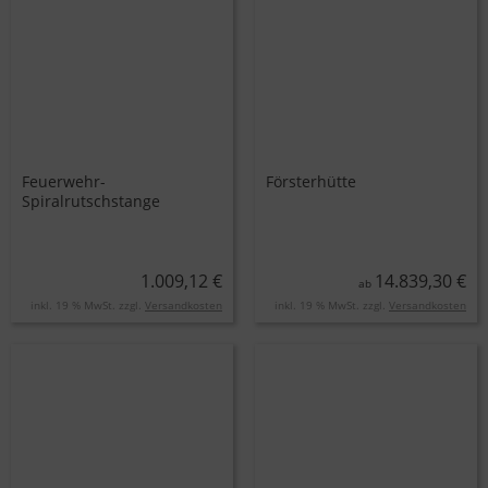
Feuerwehr-
Försterhütte
Spiralrutschstange
1.009,12 €
14.839,30 €
ab
inkl. 19 % MwSt. zzgl.
Versandkosten
inkl. 19 % MwSt. zzgl.
Versandkosten