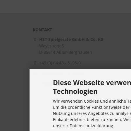
KONTAKT
HST Spielgeräte GmbH & Co. KG
Weyerberg 5
D-35614
Aßlar-Berghausen
+49 (0) 64 43 - 8198-0
+49 (0) 64 43 - 8198-20
Diese Webseite verwen
info@hst-spielgeraete.de
Technologien
Wir verwenden Cookies und ähnliche Te
um die ordentliche Funktionsweise der 
Nutzung unseres Angebotes zu analysi
Einkaufserlebnis bieten zu können. Wei
unserer Datenschutzerklärung.