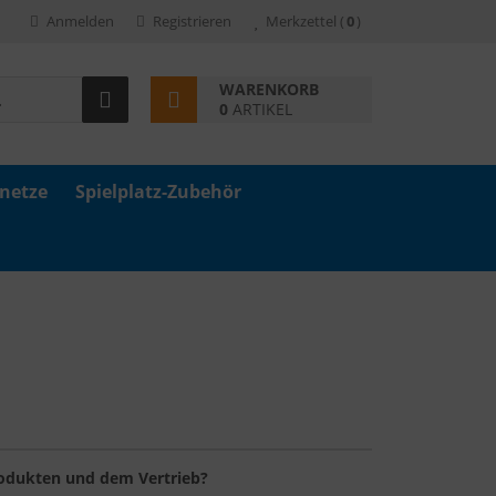
Anmelden
Registrieren
Merkzettel
(
0
)
WARENKORB
0
ARTIKEL
znetze
Spielplatz-Zubehör
rodukten und dem Vertrieb?