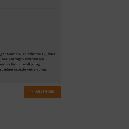
s genommen. Ich stimme zu, dass
ner Anfrage elektronisch
önnen Ihre Einwilligung
-spielgeraete.de widerrufen.
ABSENDEN