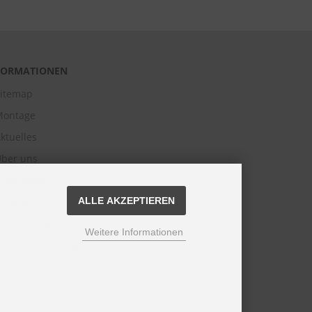
FORMATIONEN
itemap
Montage
ktuelles
ber uns
ildergalerie
ataloge
ALLE AKZEPTIEREN
nfomaterial
Weitere Informationen
ookie Einstellungen