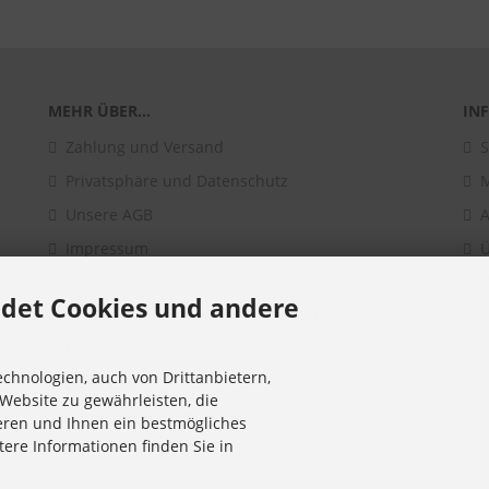
MEHR ÜBER...
IN
Zahlung und Versand
S
Privatsphäre und Datenschutz
Unsere AGB
A
Impressum
Ü
Kontakt
B
det Cookies und andere
Widerrufsrecht & Widerrufsformular
K
Datenschutzerklärung
I
chnologien, auch von Drittanbietern,
Lieferzeit
C
Website zu gewährleisten, die
Vertrag widerrufen
eren und Ihnen ein bestmögliches
tere Informationen finden Sie in