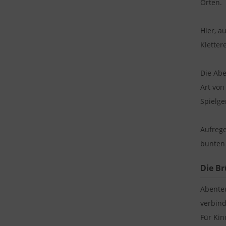
Orten.
Hier, a
Kletter
Die Abe
Art von
Spielge
Aufrege
bunten 
Die Br
Abente
verbind
Für Kin