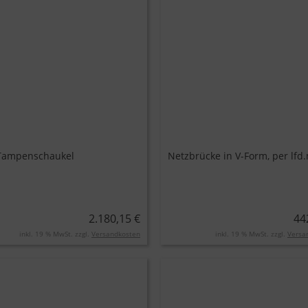
Tampenschaukel
Netzbrücke in V-Form, per lfd
2.180,15 €
44
inkl. 19 % MwSt. zzgl.
Versandkosten
inkl. 19 % MwSt. zzgl.
Versa