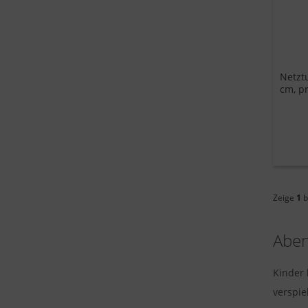
Netzt
cm, pr
Zeige
1
b
Aben
Kinder 
verspie