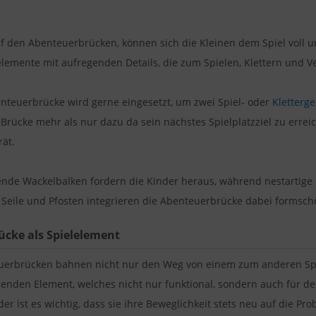
uf den Abenteuerbrücken, können sich die Kleinen dem Spiel voll 
elemente mit aufregenden Details, die zum Spielen, Klettern und V
nteuerbrücke wird gerne eingesetzt, um zwei Spiel- oder
Kletterge
 Brücke mehr als nur dazu da sein nächstes Spielplatzziel zu errei
rät.
nde Wackelbalken fordern die Kinder heraus, während nestartige
Seile und Pfosten integrieren die Abenteuerbrücke dabei formschö
ücke als Spielelement
uerbrücken bahnen nicht nur den Weg von einem zum anderen Spie
enden Element, welches nicht nur funktional, sondern auch für de
der ist es wichtig, dass sie ihre Beweglichkeit stets neu auf die P