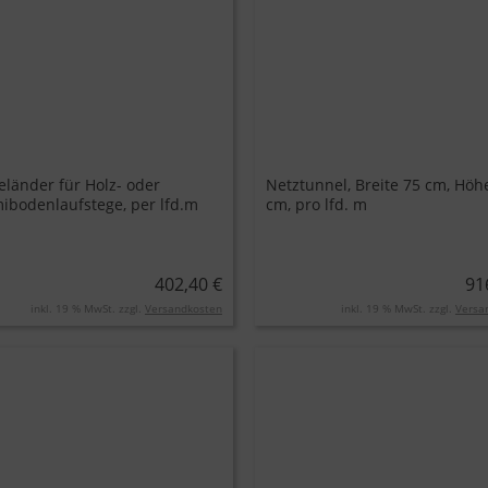
eländer für Holz- oder
Netztunnel, Breite 75 cm, Höh
bodenlaufstege, per lfd.m
cm, pro lfd. m
402,40 €
91
inkl. 19 % MwSt. zzgl.
Versandkosten
inkl. 19 % MwSt. zzgl.
Versa