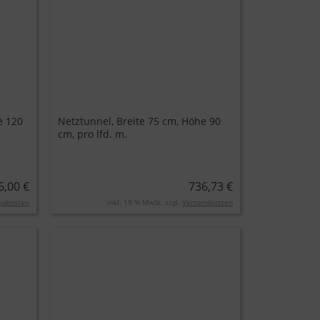
e 120
Netztunnel, Breite 75 cm, Höhe 90
cm, pro lfd. m.
6,00 €
736,73 €
ndkosten
inkl. 19 % MwSt. zzgl.
Versandkosten