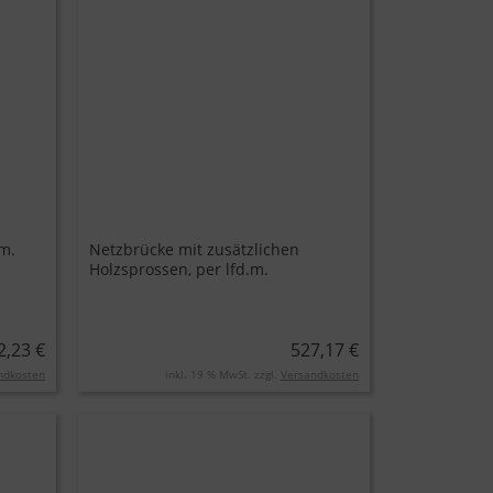
.m.
Netzbrücke mit zusätzlichen
Holzsprossen, per lfd.m.
2,23 €
527,17 €
ndkosten
inkl. 19 % MwSt. zzgl.
Versandkosten