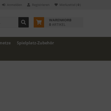
Anmelden
Registrieren
Merkzettel
(
0
)
WARENKORB
0
ARTIKEL
znetze
Spielplatz-Zubehör