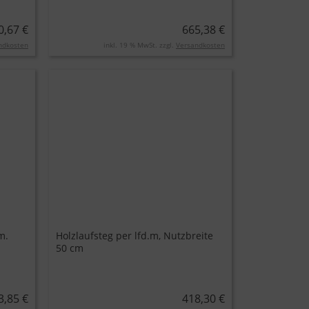
0,67 €
665,38 €
ndkosten
inkl. 19 % MwSt. zzgl.
Versandkosten
m.
Holzlaufsteg per lfd.m, Nutzbreite
50 cm
3,85 €
418,30 €