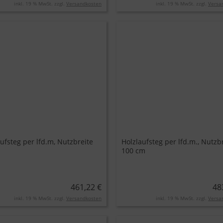
inkl. 19 % MwSt. zzgl.
Versandkosten
inkl. 19 % MwSt. zzgl.
Versa
ufsteg per lfd.m, Nutzbreite
Holzlaufsteg per lfd.m., Nutzb
100 cm
461,22 €
48
inkl. 19 % MwSt. zzgl.
Versandkosten
inkl. 19 % MwSt. zzgl.
Versa