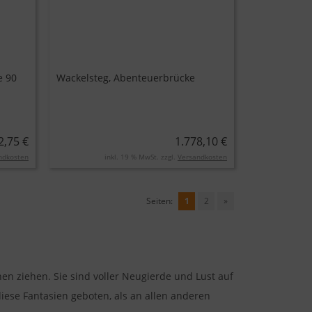
e 90
Wackelsteg, Abenteuerbrücke
2,75 €
1.778,10 €
ndkosten
inkl. 19 % MwSt. zzgl.
Versandkosten
Seiten:
1
2
»
en ziehen. Sie sind voller Neugierde und Lust auf
iese Fantasien geboten, als an allen anderen