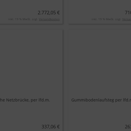
2.772,05 €
71
inkl. 19 % MwSt. zzgl.
Versandkosten
inkl. 19 % MwSt. zzgl.
Versa
che Netzbrücke, per lfd.m.
Gummibodenlaufsteg per lfd.
337,06 €
26