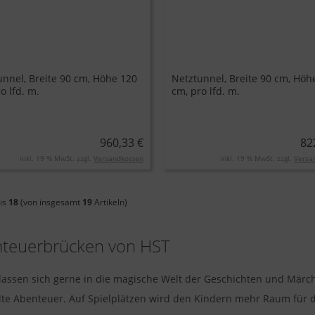
unnel, Breite 90 cm, Höhe 120
Netztunnel, Breite 90 cm, Höh
o lfd. m.
cm, pro lfd. m.
960,33 €
82
inkl. 19 % MwSt. zzgl.
Versandkosten
inkl. 19 % MwSt. zzgl.
Versa
is
18
(von insgesamt
19
Artikeln)
teuerbrücken von HST
lassen sich gerne in die magische Welt der Geschichten und Märch
lte Abenteuer. Auf Spielplätzen wird den Kindern mehr Raum für d