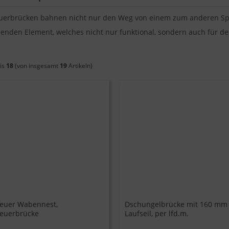
uerbrücken bahnen nicht nur den Weg von einem zum anderen Spie
enden Element, welches nicht nur funktional, sondern auch für de
is
18
(von insgesamt
19
Artikeln)
euer Wabennest,
Dschungelbrücke mit 160 mm 
euerbrücke
Laufseil, per lfd.m.