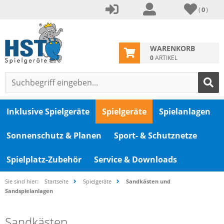
(
0
)
WARENKORB
0
ARTIKEL
Inklusive Spielgeräte
Spielgeräte
Spielanlagen
Sonnenschutz & Planen
Sport- & Schutznetze
Spielplatz-Zubehör
Service & Downloads
Sie sind hier:
Startseite
Spielgeräte
Sandkästen und
Sandspielanlagen
Sandkästen