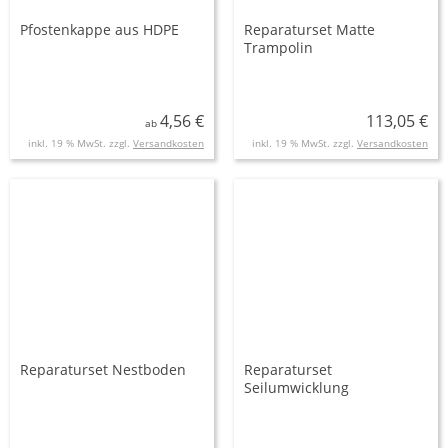
Pfostenkappe aus HDPE
Reparaturset Matte
Trampolin
4,56 €
113,05 €
ab
inkl. 19 % MwSt. zzgl.
Versandkosten
inkl. 19 % MwSt. zzgl.
Versandkosten
Reparaturset Nestboden
Reparaturset
Seilumwicklung