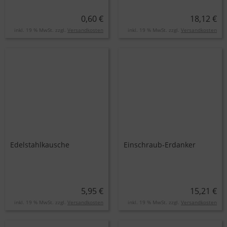
0,60 €
18,12 €
inkl. 19 % MwSt. zzgl.
Versandkosten
inkl. 19 % MwSt. zzgl.
Versandkosten
Edelstahlkausche
Einschraub-Erdanker
5,95 €
15,21 €
inkl. 19 % MwSt. zzgl.
Versandkosten
inkl. 19 % MwSt. zzgl.
Versandkosten