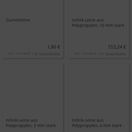
Gummileine
Isilink-Leine aus
Polypropylen, 10 mm stark
- Preis pro Rolle
1,86 €
153,24 €
inkl. 19 % MwSt. zzgl.
Versandkosten
inkl. 19 % MwSt. zzgl.
Versandkosten
Isilink-Leine aus
Isilink-Leine aus
Polypropylen, 3 mm stark -
Polypropylen, 4 mm stark -
Preis pro Rolle
Preis pro Rolle