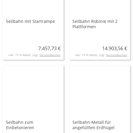
Seilbahn mit Startrampe
Seilbahn Robinie mit 2
Plattformen
7.457,73 €
14.903,56 €
inkl. 19 % MwSt. zzgl.
Versandkosten
inkl. 19 % MwSt. zzgl.
Versandkosten
Seilbahn zum
Seilbahn-Metall für
Einbetonieren
angefüllten Erdhügel