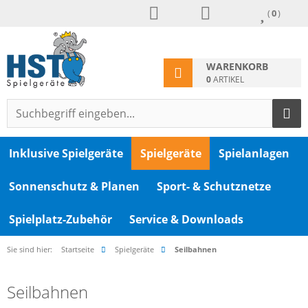
(
0
)
WARENKORB
0
ARTIKEL
Inklusive Spielgeräte
Spielgeräte
Spielanlagen
Sonnenschutz & Planen
Sport- & Schutznetze
Spielplatz-Zubehör
Service & Downloads
Sie sind hier:
Startseite
Spielgeräte
Seilbahnen
Seilbahnen