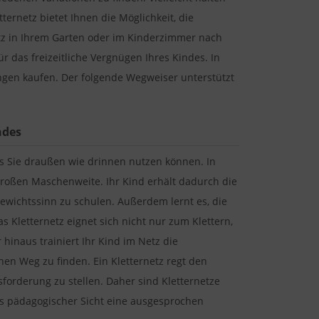
ternetz bietet Ihnen die Möglichkeit, die
netz in Ihrem Garten oder im Kinderzimmer nach
ür das freizeitliche Vergnügen Ihres Kindes. In
gen kaufen. Der folgende Wegweiser unterstützt
ndes
hes Sie draußen wie drinnen nutzen können. In
großen Maschenweite. Ihr Kind erhält dadurch die
ewichtssinn zu schulen. Außerdem lernt es, die
 Kletternetz eignet sich nicht nur zum Klettern,
inaus trainiert Ihr Kind im Netz die
en Weg zu finden. Ein Kletternetz regt den
sforderung zu stellen. Daher sind Kletternetze
us pädagogischer Sicht eine ausgesprochen