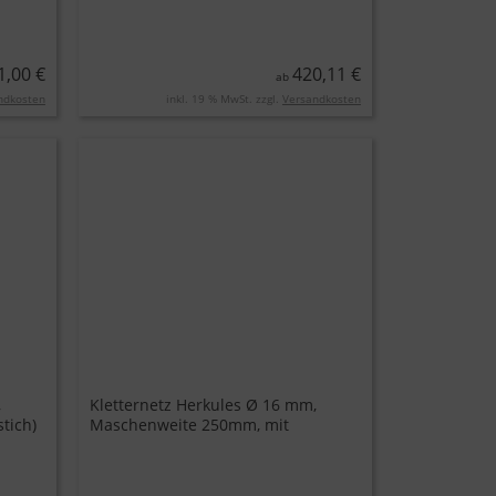
1,00 €
420,11 €
ab
ndkosten
inkl. 19 % MwSt. zzgl.
Versandkosten
,
Kletternetz Herkules Ø 16 mm,
tich)
Maschenweite 250mm, mit
Edelstahl-Klammer