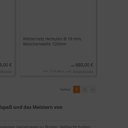
,
Kletternetz Herkules Ø 18 mm,
Maschenweite 120mm
4,00 €
880,00 €
ab
ndkosten
inkl. 19 % MwSt. zzgl.
Versandkosten
Seiten:
1
2
»
elspaß und das Meistern von
iedenen Variationen zu finden: Vielleicht halten