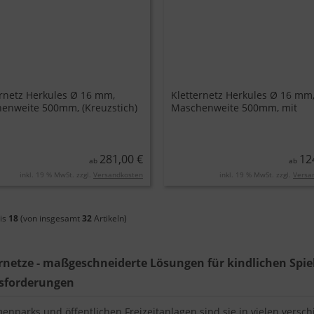
ernetz Herkules Ø 16 mm,
Kletternetz Herkules Ø 16 mm
enweite 500mm, (Kreuzstich)
Maschenweite 500mm, mit
Edelstahl-Klammer
281,00 €
12
ab
ab
inkl. 19 % MwSt. zzgl.
Versandkosten
inkl. 19 % MwSt. zzgl.
Versa
is
18
(von insgesamt
32
Artikeln)
rnetze - maßgeschneiderte Lösungen für kindlichen Spi
sforderungen
enparks und öffentlichen Freizeitanlagen sind sie in vielen versch