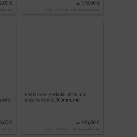
2,00 €
178,00 €
ab
ndkosten
inkl. 19 % MwSt. zzgl.
Versandkosten
,
Kletternetz Herkules Ø 16 mm,
tich)
Maschenweite 300mm, mit
Edelstahl-Klammer
8,00 €
166,00 €
ab
ndkosten
inkl. 19 % MwSt. zzgl.
Versandkosten