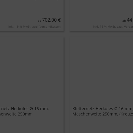
Edelstahl-Klammer
702,00 €
44
ab
ab
inkl. 19 % MwSt. zzgl.
Versandkosten
inkl. 19 % MwSt. zzgl.
Versa
ernetz Herkules Ø 16 mm,
Kletternetz Herkules Ø 16 mm
henweite 250mm
Maschenweite 250mm, (Kreuzs