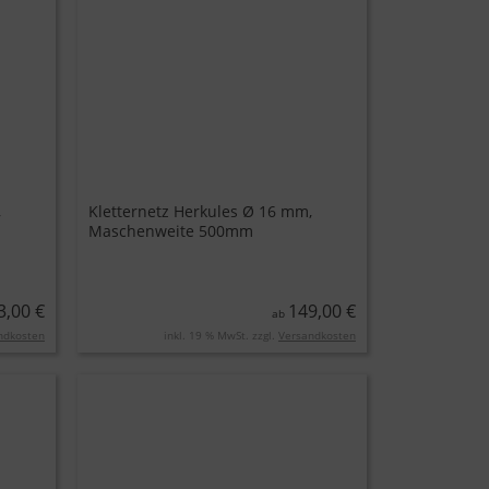
,
Kletternetz Herkules Ø 16 mm,
Maschenweite 500mm
3,00 €
149,00 €
ab
ndkosten
inkl. 19 % MwSt. zzgl.
Versandkosten