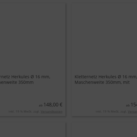
ernetz Herkules Ø 16 mm,
Kletternetz Herkules Ø 16 mm
henweite 350mm
Maschenweite 350mm, mit
Edelstahl-Klammer
148,00 €
15
ab
ab
inkl. 19 % MwSt. zzgl.
Versandkosten
inkl. 19 % MwSt. zzgl.
Versa