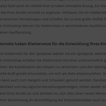
netze bald auch im Umfeld Ihrer privaten Immobilie Einzug. Ein Klet
räte Ihres Kindes sinnvoll zu ergänzen. Verbauen Sie ein Kletter
ersönlichen Vorstellungen und schaffen Sie so eine große Vielfalt f
 Onlineshop können Sie Kletternetze in verschiedenen Ausführun
 einer Kaufberatung.
Vorteile haben Kletternetze für die Entwicklung Ihres Ki
em Kletternetz für den Spielplatz wählen Sie ein Spielgerät, welc
 Onlineshop erhalten Sie Kletternetze mit einer unterschiedlich 
heit, die Koordination des Körpers zu verbessern und den Gleichg
iche Kraft gezielt einzusetzen, um sich am Netz emporzuziehen. Das
 kann auch zum Hangeln und Schaukeln genutzt werden. Darüber h
klichkeit und das logische Vorstellungsvermögen, immer wieder ein
eist Ihres Kindes an und animiert es, sich stets einer neuen Herau
hrer Bestimmung als Beschäftigung bei Freizeitaktivitäten auch a