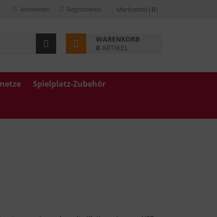
Anmelden
Registrieren
Merkzettel
(
0
)
WARENKORB
0
ARTIKEL
znetze
Spielplatz-Zubehör