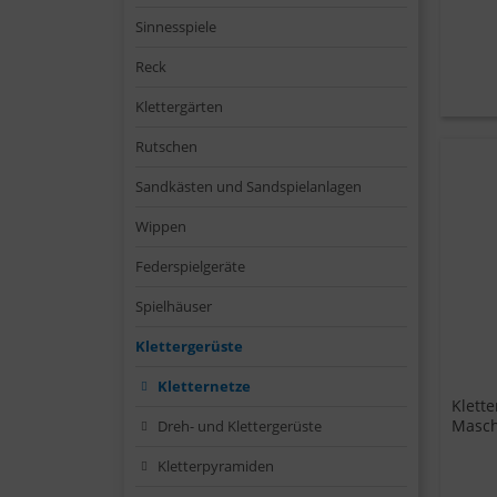
Sinnesspiele
Reck
Klettergärten
Rutschen
Sandkästen und Sandspielanlagen
Wippen
Federspielgeräte
Spielhäuser
Klettergerüste
Kletternetze
Klett
Masc
Dreh- und Klettergerüste
Kletterpyramiden