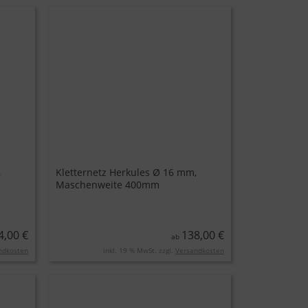
,
Kletternetz Herkules Ø 16 mm,
Maschenweite 400mm
4,00 €
138,00 €
ab
ndkosten
inkl. 19 % MwSt. zzgl.
Versandkosten