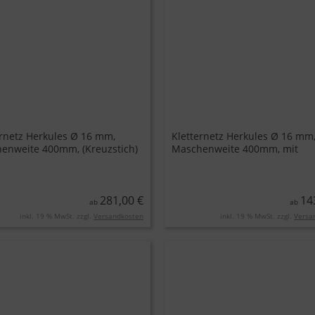
ernetz Herkules Ø 16 mm,
Kletternetz Herkules Ø 16 mm
enweite 400mm, (Kreuzstich)
Maschenweite 400mm, mit
Edelstahl-Klammer
281,00 €
14
ab
ab
inkl. 19 % MwSt. zzgl.
Versandkosten
inkl. 19 % MwSt. zzgl.
Versa