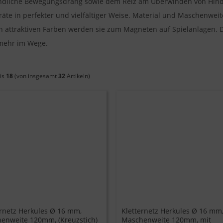
ndliche Bewegungsdrang sowie dem Reiz am Überwinden von Hinde
räte in perfekter und vielfältiger Weise. Material und Maschenwei
en attraktiven Farben werden sie zum Magneten auf Spielanlagen. 
 mehr im Wege.
is
18
(von insgesamt
32
Artikeln)
ernetz Herkules Ø 16 mm,
Kletternetz Herkules Ø 16 mm
enweite 120mm, (Kreuzstich)
Maschenweite 120mm, mit