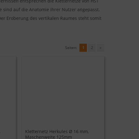
rnissen entsprechen die Kletternetze von HST
te sind auf die Anatomie ihrer Nutzer angepasst.
Der Eroberung des vertikalen Raumes steht somit
Seiten:
1
2
»
,
Kletternetz Herkules Ø 16 mm,
Maschenweite 125mm