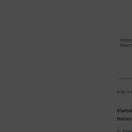
Klett
Masch
Zeige
1
b
Klette
Herau
In Them