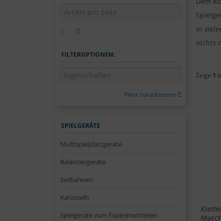
Dem ki
Spielge
In viel
nichts
FILTEROPTIONEN:
Zeige
1
b
Filter zurücksetzen
SPIELGERÄTE
Multispielplatzgeräte
Balanciergeräte
Seilbahnen
Karussells
Klett
Spielgeräte zum Experimentieren
Masch