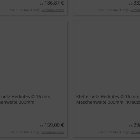
186,87 €
33
ab
ab
inkl. 19 % MwSt. zzgl.
Versandkosten
inkl. 19 % MwSt. zzgl.
Versa
ernetz Herkules Ø 16 mm,
Kletternetz Herkules Ø 16 mm
henweite 300mm
Maschenweite 300mm, (Kreuzs
159,00 €
29
ab
ab
inkl. 19 % MwSt. zzgl.
Versandkosten
inkl. 19 % MwSt. zzgl.
Versa