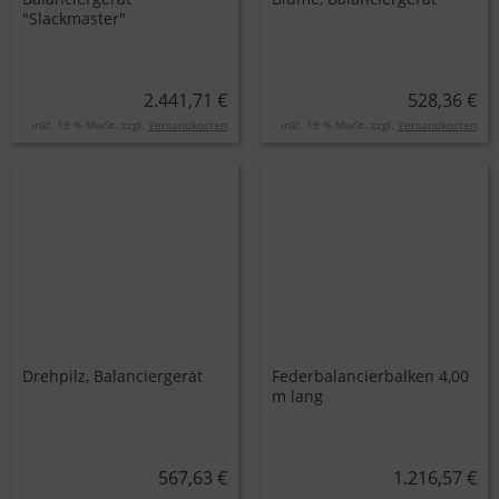
"Slackmaster"
2.441,71 €
528,36 €
inkl. 19 % MwSt. zzgl.
Versandkosten
inkl. 19 % MwSt. zzgl.
Versandkosten
Drehpilz, Balanciergerät
Federbalancierbalken 4,00
m lang
567,63 €
1.216,57 €