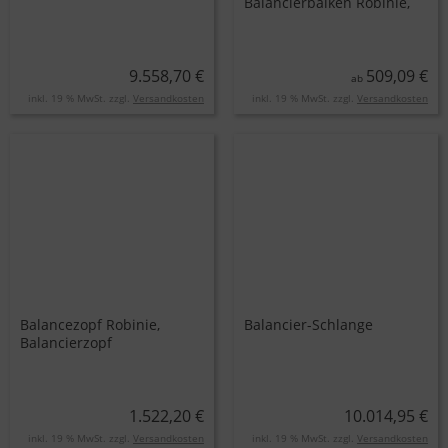
Balancierbalken Robinie,
ca. 200, 300 und 400 cm
lang
9.558,70 €
509,09 €
ab
inkl. 19 % MwSt. zzgl.
Versandkosten
inkl. 19 % MwSt. zzgl.
Versandkosten
Balancezopf Robinie,
Balancier-Schlange
Balancierzopf
1.522,20 €
10.014,95 €
inkl. 19 % MwSt. zzgl.
Versandkosten
inkl. 19 % MwSt. zzgl.
Versandkosten