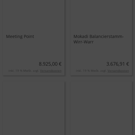
Meeting Point
Mokadi Balancierstamm-
Wirr-Warr
8.925,00 €
3.676,91 €
inkl. 19 % MwSt. zzgl.
Versandkosten
inkl. 19 % MwSt. zzgl.
Versandkosten