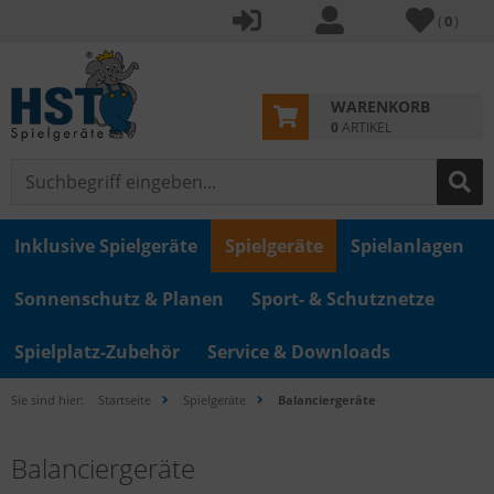
(
0
)
WARENKORB
0
ARTIKEL
Inklusive Spielgeräte
Spielgeräte
Spielanlagen
Sonnenschutz & Planen
Sport- & Schutznetze
Spielplatz-Zubehör
Service & Downloads
Sie sind hier:
Startseite
Spielgeräte
Balanciergeräte
Balanciergeräte