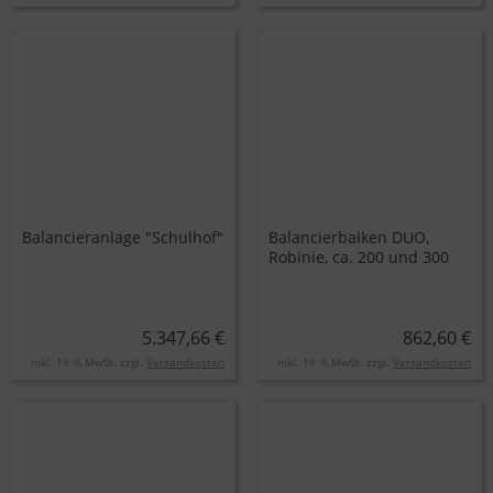
Balancieranlage "Schulhof"
Balancierbalken DUO,
Robinie, ca. 200 und 300
cm lang
5.347,66 €
862,60 €
inkl. 19 % MwSt. zzgl.
Versandkosten
inkl. 19 % MwSt. zzgl.
Versandkosten