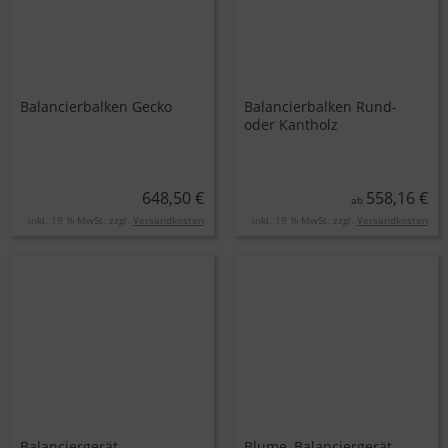
Balancierbalken Gecko
Balancierbalken Rund-
oder Kantholz
648,50 €
558,16 €
ab
inkl. 19 % MwSt. zzgl.
Versandkosten
inkl. 19 % MwSt. zzgl.
Versandkosten
Balanciergerät
Blume, Balanciergerät