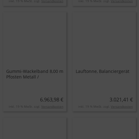
inkl. 19 % MwSt. zzgl.
Versandkosten
inkl. 19 % MwSt. zzgl.
Versandkosten
Gummi-Wackelband 8,00 m
Lauftonne, Balanciergerät
Pfosten Metall /
Gummiband mit
Stahleinlage
6.963,98 €
3.021,41 €
inkl. 19 % MwSt. zzgl.
Versandkosten
inkl. 19 % MwSt. zzgl.
Versandkosten