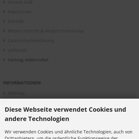
Unsere AGB
Impressum
Kontakt
Widerrufsrecht & Widerrufsformular
Datenschutzerklärung
Lieferzeit
Vertrag widerrufen
INFORMATIONEN
Sitemap
Montage
Diese Webseite verwendet Cookies und
Aktuelles
andere Technologien
Über uns
Bildergalerie
Wir verwenden Cookies und ähnliche Technologien, auch von
Drittanbietern, um die ordentliche Funktionsweise der