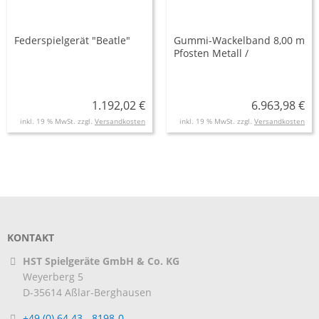
Federspielgerät "Beatle"
Gummi-Wackelband 8,00 m
Pfosten Metall /
Gummiband mit
Stahleinlage
1.192,02 €
6.963,98 €
inkl. 19 % MwSt. zzgl.
Versandkosten
inkl. 19 % MwSt. zzgl.
Versandkosten
KONTAKT
HST Spielgeräte GmbH & Co. KG
Weyerberg 5
D-35614
Aßlar-Berghausen
+49 (0) 64 43 - 8198-0