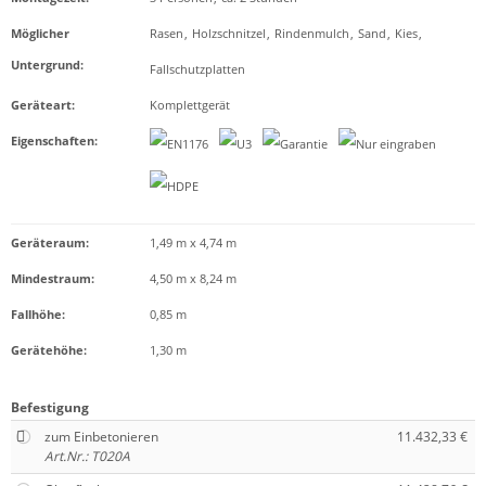
Möglicher
Rasen
,
Holzschnitzel
,
Rindenmulch
,
Sand
,
Kies
,
Untergrund
:
Fallschutzplatten
Geräteart
:
Komplettgerät
Eigenschaften
:
Geräteraum:
1,49 m x 4,74 m
Mindestraum:
4,50 m x 8,24 m
Fallhöhe:
0,85 m
Gerätehöhe:
1,30 m
Befestigung
zum Einbetonieren
11.432,33 €
Art.Nr.: T020A