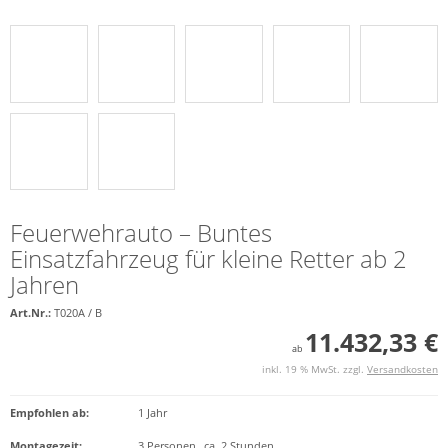
Feuerwehrauto – Buntes
Einsatzfahrzeug für kleine Retter ab 2
Jahren
Art.Nr.:
T020A / B
11.432,33 €
ab
inkl. 19 % MwSt. zzgl.
Versandkosten
Empfohlen ab
:
1 Jahr
Montagezeit
:
3 Personen
,
ca. 2 Stunden