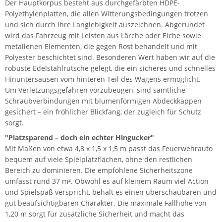
Der Hauptkorpus besteht aus durchgefärbten HDPE-
Polyethylenplatten, die allen Witterungsbedingungen trotzen
und sich durch ihre Langlebigkeit auszeichnen. Abgerundet
wird das Fahrzeug mit Leisten aus Lärche oder Eiche sowie
metallenen Elementen, die gegen Rost behandelt und mit
Polyester beschichtet sind. Besonderen Wert haben wir auf die
robuste Edelstahlrutsche gelegt, die ein sicheres und schnelles
Hinuntersausen vom hinteren Teil des Wagens ermöglicht.
Um Verletzungsgefahren vorzubeugen, sind sämtliche
Schraubverbindungen mit blumenförmigen Abdeckkappen
gesichert – ein fröhlicher Blickfang, der zugleich für Schutz
sorgt.
"Platzsparend – doch ein echter Hingucker"
Mit Maßen von etwa 4,8 x 1,5 x 1,5 m passt das Feuerwehrauto
bequem auf viele Spielplatzflächen, ohne den restlichen
Bereich zu dominieren. Die empfohlene Sicherheitszone
umfasst rund 37 m². Obwohl es auf kleinem Raum viel Action
und Spielspaß verspricht, behält es einen überschaubaren und
gut beaufsichtigbaren Charakter. Die maximale Fallhöhe von
1,20 m sorgt für zusätzliche Sicherheit und macht das