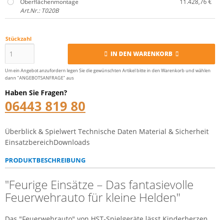
Oberflächenmontage
11.428,76 €
Art.Nr.: T020B
Stückzahl
IN DEN WARENKORB
Um ein Angebot anzufordern legen Sie die gewünschten Artikel bitte in den Warenkorb und wählen
dann "ANGEBOTSANFRAGE" aus
Haben Sie Fragen?
06443 819 80
Überblick & Spielwert
Technische Daten
Material & Sicherheit
Einsatzbereich
Downloads
PRODUKTBESCHREIBUNG
"Feurige Einsätze – Das fantasievolle
Feuerwehrauto für kleine Helden"
Das "Feuerwehrauto" von HST-Spielgeräte lässt Kinderherzen