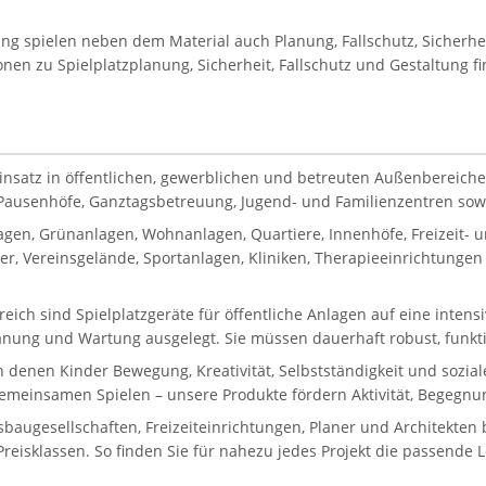
tung spielen neben dem Material auch Planung, Fallschutz, Sicherh
onen zu Spielplatzplanung, Sicherheit, Fallschutz und Gestaltung f
Einsatz in öffentlichen, gewerblichen und betreuten Außenbereiche
, Pausenhöfe, Ganztagsbetreuung, Jugend- und Familienzentren sowie
gen, Grünanlagen, Wohnanlagen, Quartiere, Innenhöfe, Freizeit-
, Vereinsgelände, Sportanlagen, Kliniken, Therapieeinrichtungen 
reich sind Spielplatzgeräte für öffentliche Anlagen auf eine inten
lanung und Wartung ausgelegt. Sie müssen dauerhaft robust, funkti
in denen Kinder Bewegung, Kreativität, Selbstständigkeit und sozi
gemeinsamen Spielen – unsere Produkte fördern Aktivität, Begegnun
gesellschaften, Freizeiteinrichtungen, Planer und Architekten bi
eisklassen. So finden Sie für nahezu jedes Projekt die passende 