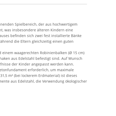
pannenden Spielbereich, der aus hochwertigem
cht, was insbesondere älteren Kindern eine
ses befinden sich zwei fest installierte Bänke
hrend die Eltern gleichzeitig einen guten
und einem waagerechten Robinienbalken (Ø 15 cm)
haken aus Edelstahl befestigt sind. Auf Wunsch
rfnisse der Kinder angepasst werden kann.
n Betonfundament erforderlich, um maximale
1,5 m² (bei lockerem Erdmaterial) ist dieses
Elemente aus Edelstahl, die Verwendung ökologischer