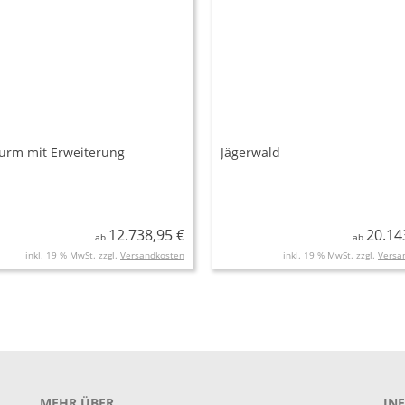
turm mit Erweiterung
Jägerwald
12.738,95 €
20.14
ab
ab
inkl. 19 % MwSt. zzgl.
Versandkosten
inkl. 19 % MwSt. zzgl.
Versa
MEHR ÜBER...
IN