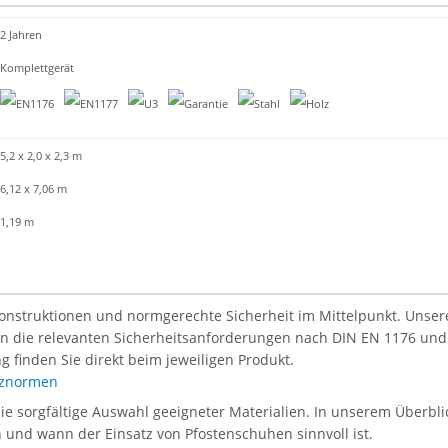
2 Jahren
Komplettgerät
5,2 x 2,0 x 2,3 m
6,12 x 7,06 m
1,19 m
Konstruktionen und normgerechte Sicherheit im Mittelpunkt. Unsere 
len die relevanten Sicherheitsanforderungen nach DIN EN 1176 und
g finden Sie direkt beim jeweiligen Produkt.
atznormen
die sorgfältige Auswahl geeigneter Materialien. In unserem Überblic
en und wann der Einsatz von Pfostenschuhen sinnvoll ist.