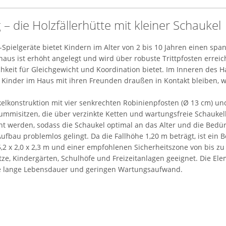
 die Holzfällerhütte mit kleiner Schaukel
T-Spielgeräte bietet Kindern im Alter von 2 bis 10 Jahren einen s
lhaus ist erhöht angelegt und wird über robuste Trittpfosten errei
keit für Gleichgewicht und Koordination bietet. Im Inneren des Hau
 Kinder im Haus mit ihren Freunden draußen in Kontakt bleiben, wä
ukelkonstruktion mit vier senkrechten Robinienpfosten (Ø 13 cm) 
Gummisitzen, die über verzinkte Ketten und wartungsfreie Schaukel
t werden, sodass die Schaukel optimal an das Alter und die Bedü
 Aufbau problemlos gelingt. Da die Fallhöhe 1,20 m beträgt, ist ei
2 x 2,0 x 2,3 m und einer empfohlenen Sicherheitszone von bis zu 3
plätze, Kindergärten, Schulhöfe und Freizeitanlagen geeignet. Die 
ne lange Lebensdauer und geringen Wartungsaufwand.