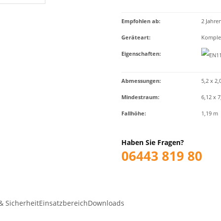
Empfohlen ab
:
2 Jahre
Geräteart
:
Komplet
Eigenschaften
:
Abmessungen:
5,2 x 2,
Mindestraum:
6,12 x 
Fallhöhe:
1,19 m
Haben Sie Fragen?
06443 819 80
& Sicherheit
Einsatzbereich
Downloads