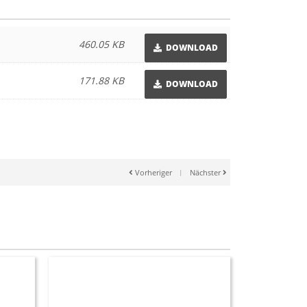
460.05 KB
DOWNLOAD
171.88 KB
DOWNLOAD
Vorheriger
|
Nächster