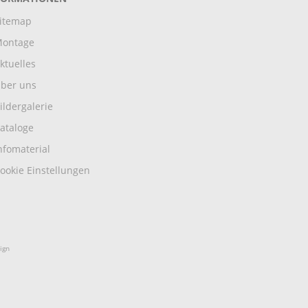
itemap
ontage
ktuelles
ber uns
ildergalerie
ataloge
nfomaterial
ookie Einstellungen
ign