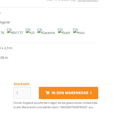
n
tgerät
0 x 2,3 m
7,06 m
Stückzahl
IN DEN WARENKORB
Um ein Angebot anzufordern legen Sie die gewünschten Artikel bitte
in den Warenkorb und wählen dann "ANGEBOTSANFRAGE" aus