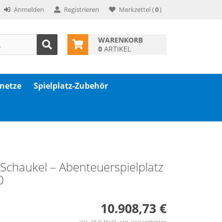
Anmelden
Registrieren
Merkzettel
(
0
)
WARENKORB
0
ARTIKEL
znetze
Spielplatz-Zubehör
t Schaukel – Abenteuerspielplatz
0
10.908,73 €
inkl. 19 % MwSt. zzgl.
Versandkosten