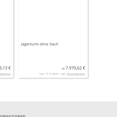
Jägerturm ohne Dach
3,13 €
7.970,62 €
ab
ndkosten
inkl. 19 % MwSt. zzgl.
Versandkosten
FORMATIONEN