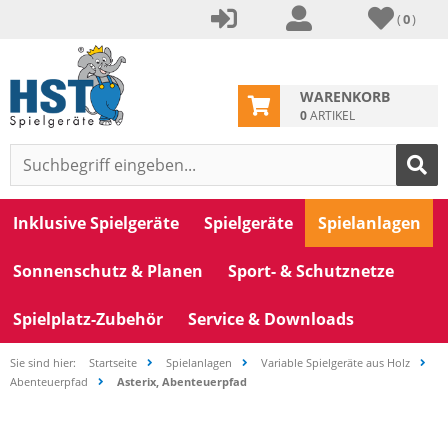
(
0
)
WARENKORB
0
ARTIKEL
Inklusive Spielgeräte
Spielgeräte
Spielanlagen
Sonnenschutz & Planen
Sport- & Schutznetze
Spielplatz-Zubehör
Service & Downloads
Sie sind hier:
Startseite
Spielanlagen
Variable Spielgeräte aus Holz
Abenteuerpfad
Asterix, Abenteuerpfad