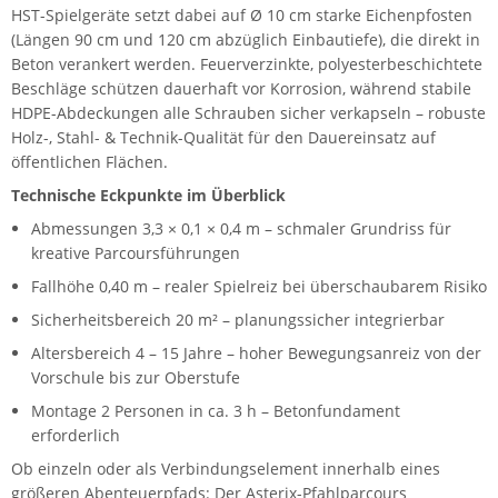
HST-Spielgeräte setzt dabei auf Ø 10 cm starke Eichenpfosten
(Längen 90 cm und 120 cm abzüglich Einbautiefe), die direkt in
Beton verankert werden. Feuerverzinkte, polyesterbeschichtete
Beschläge schützen dauerhaft vor Korrosion, während stabile
HDPE-Abdeckungen alle Schrauben sicher verkapseln – robuste
Holz-, Stahl- & Technik-Qualität für den Dauereinsatz auf
öffentlichen Flächen.
Technische Eckpunkte im Überblick
Abmessungen 3,3 × 0,1 × 0,4 m – schmaler Grundriss für
kreative Parcoursführungen
Fallhöhe 0,40 m – realer Spielreiz bei überschaubarem Risiko
Sicherheitsbereich 20 m² – planungssicher integrierbar
Altersbereich 4 – 15 Jahre – hoher Bewegungsanreiz von der
Vorschule bis zur Oberstufe
Montage 2 Personen in ca. 3 h – Betonfundament
erforderlich
Ob einzeln oder als Verbindungselement innerhalb eines
größeren Abenteuerpfads: Der Asterix-Pfahlparcours