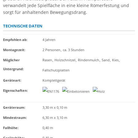
verwandelt jede Spielfläche in eine kleine Römerfestung und
sorgt für anhaltenden Bewegungsdrang.
TECHNISCHE DATEN
Empfohlen ab
:
4 Jahren
Montagezeit
:
2 Personen
,
ca. 3 Stunden
Möglicher
Rasen
,
Holzschnitzel
,
Rindenmulch
,
Sand
,
Kies
,
Untergrund
:
Fallschutzplatten
Geräteart
:
Komplettgerät
Eigenschaften
:
Geräteraum:
3,30 m x 0,10 m
Mindestraum:
6,30 m x 3,10 m
Fallhöhe:
0,40 m
Gerätehöhe:
0,40 m