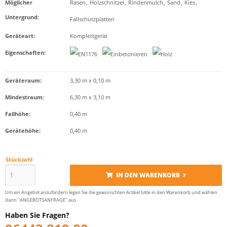
Möglicher
Rasen
,
Holzschnitzel
,
Rindenmulch
,
Sand
,
Kies
,
Untergrund
:
Fallschutzplatten
Geräteart
:
Komplettgerät
Eigenschaften
:
Geräteraum:
3,30 m x 0,10 m
Mindestraum:
6,30 m x 3,10 m
Fallhöhe:
0,40 m
Gerätehöhe:
0,40 m
Stückzahl
IN DEN WARENKORB
Um ein Angebot anzufordern legen Sie die gewünschten Artikel bitte in den Warenkorb und wählen
dann "ANGEBOTSANFRAGE" aus
Haben Sie Fragen?