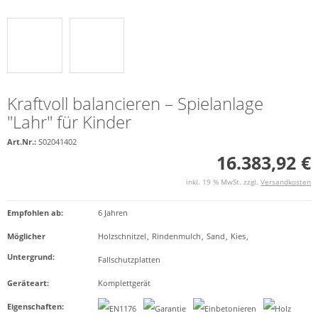
Kraftvoll balancieren – Spielanlage
"Lahr" für Kinder
Art.Nr.:
S02041402
16.383,92 €
inkl. 19 % MwSt. zzgl.
Versandkosten
Empfohlen ab
:
6 Jahren
Möglicher
Holzschnitzel
,
Rindenmulch
,
Sand
,
Kies
,
Untergrund
:
Fallschutzplatten
Geräteart
:
Komplettgerät
Eigenschaften
: