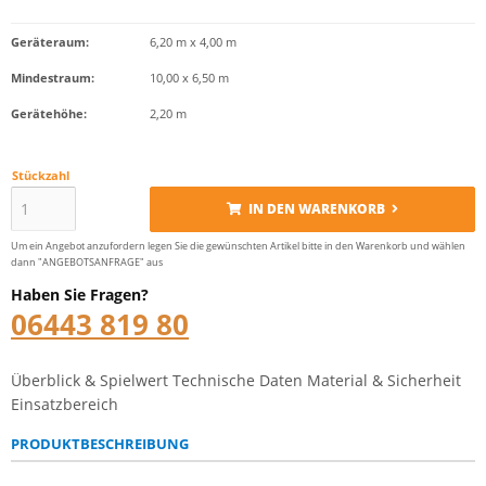
Geräteraum:
6,20 m x 4,00 m
Mindestraum:
10,00 x 6,50 m
Gerätehöhe:
2,20 m
Stückzahl
IN DEN WARENKORB
Um ein Angebot anzufordern legen Sie die gewünschten Artikel bitte in den Warenkorb und wählen
dann "ANGEBOTSANFRAGE" aus
Haben Sie Fragen?
06443 819 80
Überblick & Spielwert
Technische Daten
Material & Sicherheit
Einsatzbereich
PRODUKTBESCHREIBUNG