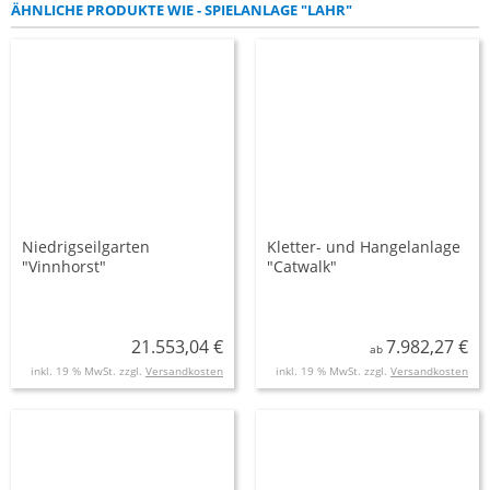
ÄHNLICHE PRODUKTE WIE - SPIELANLAGE "LAHR"
Niedrigseilgarten
Kletter- und Hangelanlage
"Vinnhorst"
"Catwalk"
21.553,04 €
7.982,27 €
ab
inkl. 19 % MwSt. zzgl.
Versandkosten
inkl. 19 % MwSt. zzgl.
Versandkosten