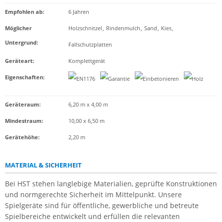
Empfohlen ab
:
6 Jahren
Möglicher
Holzschnitzel
,
Rindenmulch
,
Sand
,
Kies
,
Untergrund
:
Fallschutzplatten
Geräteart
:
Komplettgerät
Eigenschaften
:
Geräteraum:
6,20 m x 4,00 m
Mindestraum:
10,00 x 6,50 m
Gerätehöhe:
2,20 m
MATERIAL & SICHERHEIT
Bei HST stehen langlebige Materialien, geprüfte Konstruktionen
und normgerechte Sicherheit im Mittelpunkt. Unsere
Spielgeräte sind für öffentliche, gewerbliche und betreute
Spielbereiche entwickelt und erfüllen die relevanten