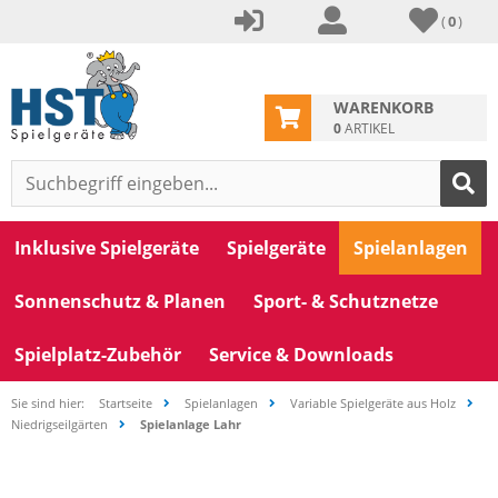
(
0
)
WARENKORB
0
ARTIKEL
Inklusive Spielgeräte
Spielgeräte
Spielanlagen
Sonnenschutz & Planen
Sport- & Schutznetze
Spielplatz-Zubehör
Service & Downloads
Sie sind hier:
Startseite
Spielanlagen
Variable Spielgeräte aus Holz
Niedrigseilgärten
Spielanlage Lahr