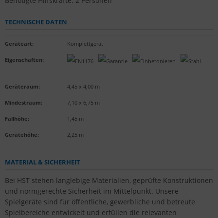
Benötigte Hilfskräfte: 2 Personen
TECHNISCHE DATEN
Geräteart
:
Komplettgerät
Eigenschaften
:
Geräteraum:
4,45 x 4,00 m
Mindestraum:
7,10 x 6,75 m
Fallhöhe:
1,45 m
Gerätehöhe:
2,25 m
MATERIAL & SICHERHEIT
Bei HST stehen langlebige Materialien, geprüfte Konstruktionen
und normgerechte Sicherheit im Mittelpunkt. Unsere
Spielgeräte sind für öffentliche, gewerbliche und betreute
Spielbereiche entwickelt und erfüllen die relevanten