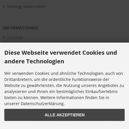
Vertrag widerrufen
INFORMATIONEN
Sitemap
Montage
Diese Webseite verwendet Cookies und
Aktuelles
andere Technologien
Über uns
Bildergalerie
Wir verwenden Cookies und ähnliche Technologien, auch von
Drittanbietern, um die ordentliche Funktionsweise der
Kataloge
Website zu gewährleisten, die Nutzung unseres Angebotes zu
Infomaterial
analysieren und Ihnen ein bestmögliches Einkaufserlebnis
bieten zu können. Weitere Informationen finden Sie in
Cookie Einstellungen
unserer Datenschutzerklärung.
ALLE AKZEPTIEREN
© 2026 HST Spielgeräte • Alle Rechte vorbehalten
modified eCommerce Shopsoftware © 2009-2026 • Umsetzung & Programmierung Rehm
Webdesign