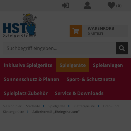
(
0
)
WARENKORB
0
ARTIKEL
Inklusive Spielgeräte
Spielgeräte
Spielanlagen
Sonnenschutz & Planen
Sport- & Schutznetze
Spielplatz-Zubehör
Service & Downloads
Sie sind hier:
Startseite
Spielgeräte
Klettergerüste
Dreh- und
Klettergerüste
Adlerhorst® „Ehringshausen“