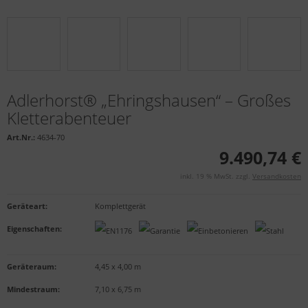
Adlerhorst® „Ehringshausen“ – Großes
Kletterabenteuer
Art.Nr.:
4634-70
9.490,74 €
inkl. 19 % MwSt. zzgl.
Versandkosten
Geräteart
:
Komplettgerät
Eigenschaften
:
Geräteraum:
4,45 x 4,00 m
Mindestraum:
7,10 x 6,75 m