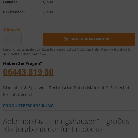
Fallhöhe:
1,45 m
Gerätehöhe:
2,25 m
Stückzahl
IN DEN WARENKORB
Um ein Angebot anzufordern legen Sie die gewünschten Artikel bitte in den Warenkorb und wählen
dann "ANGEBOTSANFRAGE" aus
Haben Sie Fragen?
06443 819 80
Überblick & Spielwert
Technische Daten
Material & Sicherheit
Einsatzbereich
PRODUKTBESCHREIBUNG
Adlerhorst® „Ehringshausen“ – großes
Kletterabenteuer für Entdecker