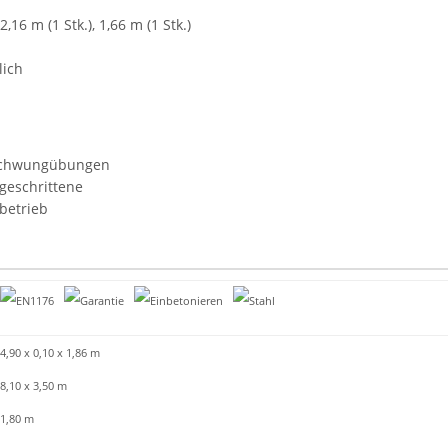
,16 m (1 Stk.), 1,66 m (1 Stk.)
lich
 Schwungübungen
tgeschrittene
fbetrieb
4,90 x 0,10 x 1,86 m
8,10 x 3,50 m
1,80 m