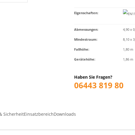
Eigenschaften
:
Abmessungen:
4,90 x 0
Mindestraum:
8,10 x 
Fallhöhe:
1,80 m
Gerätehöhe:
1,86 m
Haben Sie Fragen?
06443 819 80
& Sicherheit
Einsatzbereich
Downloads