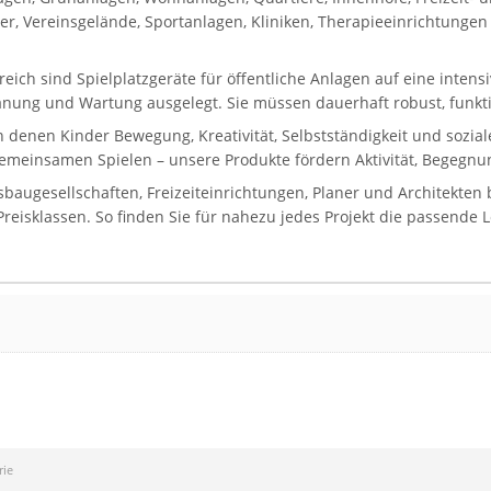
, Vereinsgelände, Sportanlagen, Kliniken, Therapieeinrichtungen 
reich sind Spielplatzgeräte für öffentliche Anlagen auf eine inten
lanung und Wartung ausgelegt. Sie müssen dauerhaft robust, funkti
in denen Kinder Bewegung, Kreativität, Selbstständigkeit und sozi
gemeinsamen Spielen – unsere Produkte fördern Aktivität, Begegnun
gesellschaften, Freizeiteinrichtungen, Planer und Architekten bi
eisklassen. So finden Sie für nahezu jedes Projekt die passende 
rie