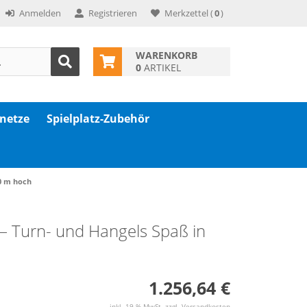
Anmelden
Registrieren
Merkzettel
(
0
)
WARENKORB
0
ARTIKEL
znetze
Spielplatz-Zubehör
80 m hoch
 – Turn- und Hangels Spaß in
1.256,64 €
inkl. 19 % MwSt. zzgl.
Versandkosten