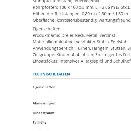
Standpfosten: Stahl, feuerverzinkt
Rohrpfosten: 100 x 100 x 3 mm, L = 2,66 m (2 Stk.), 2
Höhen der Reckstangen: 0,80 m / 1,30 m / 1,80 m
Oberfläche: korrosionsbeständig, wartungsfreund
Eigenschaften
Produktname: Dreier-Reck, Metall verzinkt
Materialkombination: verzinkter Stahl / Edelstahl
Anwendungsbereich: Turnen, Hangeln, Stützen,
Zielgruppe: Kinder ab 4 Jahren, Einsteiger bis For
Einsatzfokus: intensives Alltagsspiel und Schulho
TECHNISCHE DATEN
Eigenschaften
:
Abmessungen:
Mindestraum:
Fallhöhe: