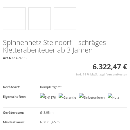
Spinnennetz Steindorf – schräges
Kletterabenteuer ab 3 Jahren
Art.Nr.:
4597PS
6.322,47 €
inkl. 19 % MwSt. zzgl.
Versandkosten
Geräteart
:
Komplettgerät
Eigenschaften
:
Geräteraum:
Ø 3,95 m
Mindestraum:
6,00 x 5,65 m