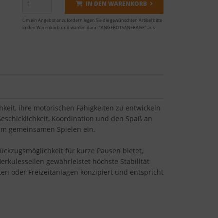
IN DEN WARENKORB
Um ein Angebot anzufordern legen Sie die gewünschten Artikel bitte
in den Warenkorb und wählen dann "ANGEBOTSANFRAGE" aus
keit, ihre motorischen Fähigkeiten zu entwickeln
 Geschicklichkeit, Koordination und den Spaß an
 zum gemeinsamen Spielen ein.
ückzugsmöglichkeit für kurze Pausen bietet,
rkulesseilen gewährleistet höchste Stabilität
rten oder Freizeitanlagen konzipiert und entspricht