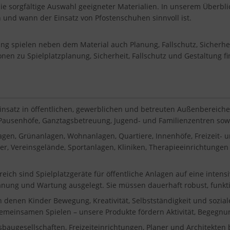
die sorgfältige Auswahl geeigneter Materialien. In unserem Überblic
en und wann der Einsatz von Pfostenschuhen sinnvoll ist.
tung spielen neben dem Material auch Planung, Fallschutz, Sicherh
onen zu Spielplatzplanung, Sicherheit, Fallschutz und Gestaltung f
Einsatz in öffentlichen, gewerblichen und betreuten Außenbereiche
, Pausenhöfe, Ganztagsbetreuung, Jugend- und Familienzentren sowie
gen, Grünanlagen, Wohnanlagen, Quartiere, Innenhöfe, Freizeit-
, Vereinsgelände, Sportanlagen, Kliniken, Therapieeinrichtungen 
reich sind Spielplatzgeräte für öffentliche Anlagen auf eine inten
lanung und Wartung ausgelegt. Sie müssen dauerhaft robust, funkti
in denen Kinder Bewegung, Kreativität, Selbstständigkeit und sozi
gemeinsamen Spielen – unsere Produkte fördern Aktivität, Begegnun
gesellschaften, Freizeiteinrichtungen, Planer und Architekten bi