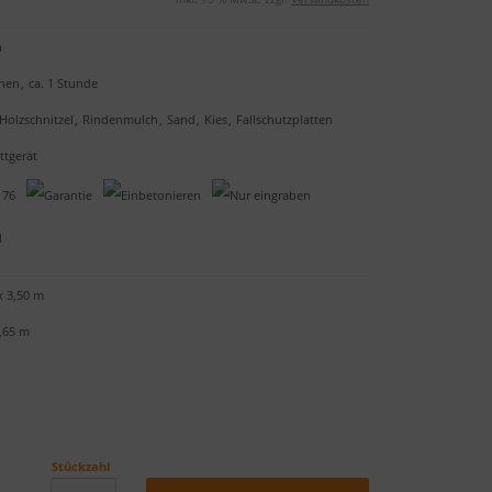
n
onen
,
ca. 1 Stunde
Holzschnitzel
,
Rindenmulch
,
Sand
,
Kies
,
Fallschutzplatten
tgerät
x 3,50 m
5,65 m
Stückzahl