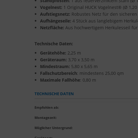
Standpfosten:
1 aus feuerverzinktem Stahl (Ø 
Vogelnest:
1 Original HUCK Vogelnest® (Ø 1,20
Aufstiegsnetz:
Robustes Netz für den sicheren 
Aufhängeseile:
4 Stück aus langlebigem Herkules
Netzfläche:
Aus hochwertigem Herkulesseil für 
Technische Daten:
Gerätehöhe:
2,25 m
Geräteraum:
3,70 x 3,50 m
Mindestraum:
5,80 x 5,65 m
Fallschutzbereich
: mindestens 25,00 qm
Maximale Fallhöhe
: 0,80 m
TECHNISCHE DATEN
Empfohlen ab
:
Montagezeit
:
Möglicher Untergrund
:
Geräteart
: