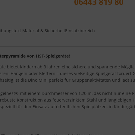
06443 819 80
ibungstext
Material & Sicherheit
Einsatzbereich
etterpyramide von HST-Spielgeräte!
äte bietet Kindern ab 3 Jahren eine sichere und spannende Möglich
eren, Hangeln oder Klettern – dieses vielseitige Spielgerät fördert
chzeitig ist die Dino Mini perfekt für Gruppenaktivitäten und lädt
ogelnest® mit einem Durchmesser von 1,20 m, das nicht nur eine R
 robuste Konstruktion aus feuerverzinktem Stahl und langlebigen He
speziell für den Einsatz auf öffentlichen Spielplätzen, in Kindergä