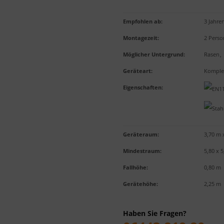
Empfohlen ab
:
3 Jahre
Montagezeit
:
2 Pers
Möglicher Untergrund
:
Rasen
,
Geräteart
:
Komplet
Eigenschaften
:
Geräteraum:
3,70 m 
Mindestraum:
5,80 x 
Fallhöhe:
0,80 m
Gerätehöhe:
2,25 m
Haben Sie Fragen?