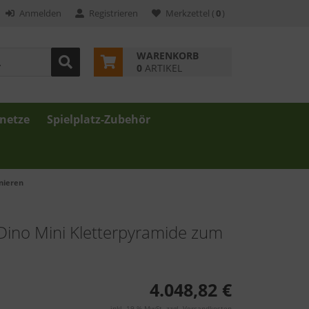
Anmelden
Registrieren
Merkzettel
(
0
)
WARENKORB
0
ARTIKEL
znetze
Spielplatz-Zubehör
nieren
Dino Mini Kletterpyramide zum
4.048,82 €
inkl. 19 % MwSt. zzgl.
Versandkosten