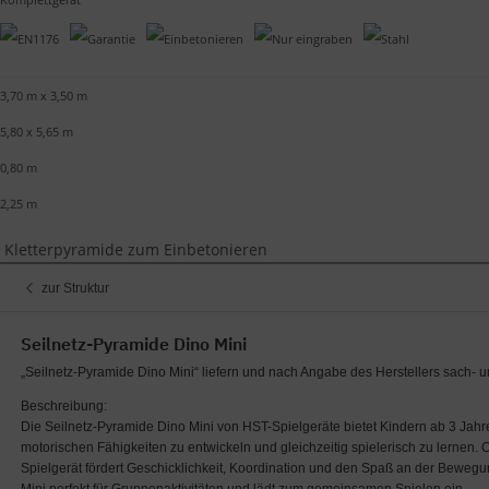
3,70 m x 3,50 m
5,80 x 5,65 m
0,80 m
2,25 m
i Kletterpyramide zum Einbetonieren