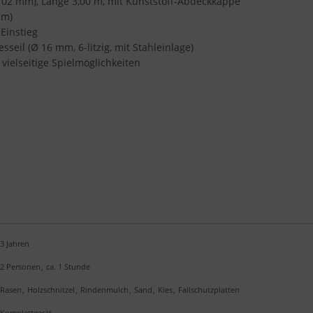
102 mm), Länge 3,00 m, mit Kunststoff-Abdeckkappe
 m)
Einstieg
seil (Ø 16 mm, 6-litzig, mit Stahleinlage)
vielseitige Spielmöglichkeiten
3 Jahren
2 Personen
,
ca. 1 Stunde
Rasen
,
Holzschnitzel
,
Rindenmulch
,
Sand
,
Kies
,
Fallschutzplatten
Komplettgerät