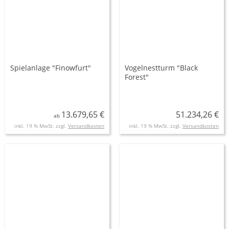
Spielanlage "Finowfurt"
Vogelnestturm "Black
Forest"
13.679,65 €
51.234,26 €
ab
inkl. 19 % MwSt. zzgl.
Versandkosten
inkl. 19 % MwSt. zzgl.
Versandkosten