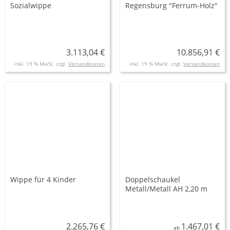
Sozialwippe
Regensburg "Ferrum-Holz"
3.113,04 €
10.856,91 €
inkl. 19 % MwSt. zzgl.
Versandkosten
inkl. 19 % MwSt. zzgl.
Versandkosten
Wippe für 4 Kinder
Doppelschaukel
Metall/Metall AH 2,20 m
oder 2,60 m inkl.
Schaukelsitzen
2.265,76 €
1.467,01 €
ab