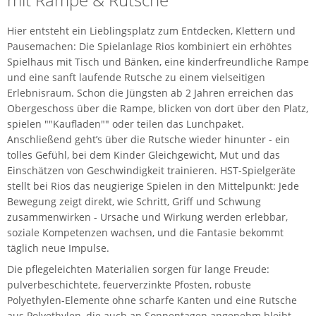
Hier entsteht ein Lieblingsplatz zum Entdecken, Klettern und
Pausemachen: Die Spielanlage Rios kombiniert ein erhöhtes
Spielhaus mit Tisch und Bänken, eine kinderfreundliche Rampe
und eine sanft laufende Rutsche zu einem vielseitigen
Erlebnisraum. Schon die Jüngsten ab 2 Jahren erreichen das
Obergeschoss über die Rampe, blicken von dort über den Platz,
spielen ""Kaufladen"" oder teilen das Lunchpaket.
Anschließend geht’s über die Rutsche wieder hinunter - ein
tolles Gefühl, bei dem Kinder Gleichgewicht, Mut und das
Einschätzen von Geschwindigkeit trainieren. HST-Spielgeräte
stellt bei Rios das neugierige Spielen in den Mittelpunkt: Jede
Bewegung zeigt direkt, wie Schritt, Griff und Schwung
zusammenwirken - Ursache und Wirkung werden erlebbar,
soziale Kompetenzen wachsen, und die Fantasie bekommt
täglich neue Impulse.
Die pflegeleichten Materialien sorgen für lange Freude:
pulverbeschichtete, feuerverzinkte Pfosten, robuste
Polyethylen-Elemente ohne scharfe Kanten und eine Rutsche
aus Polyethylen, die auch an Sonnentagen angenehm bleibt.