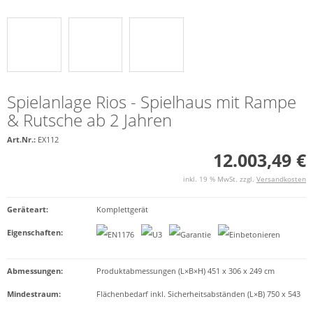
Spielanlage Rios - Spielhaus mit Rampe
& Rutsche ab 2 Jahren
Art.Nr.:
EX112
12.003,49 €
inkl. 19 % MwSt. zzgl.
Versandkosten
Geräteart
:
Komplettgerät
Eigenschaften
:
Abmessungen:
Produktabmessungen (L×B×H) 451 x 306 x 249 cm
Mindestraum:
Flächenbedarf inkl. Sicherheitsabständen (L×B) 750 x 543