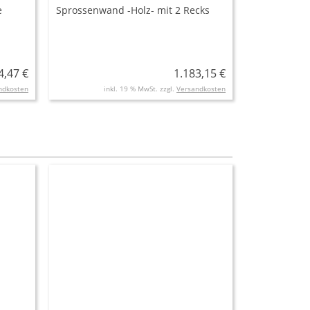
e
Sprossenwand -Holz- mit 2 Recks
4,47 €
1.183,15 €
ndkosten
inkl. 19 % MwSt. zzgl.
Versandkosten