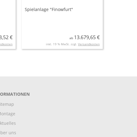
Spielanlage "Finowfurt"
3,52 €
13.679,65 €
ab
ndkosten
inkl. 19 % MwSt. zzgl.
Versandkosten
FORMATIONEN
itemap
ontage
ktuelles
ber uns