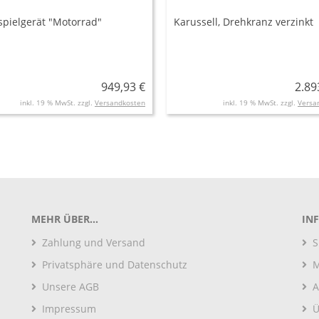
spielgerät "Motorrad"
Karussell, Drehkranz verzinkt
949,93 €
2.89
inkl. 19 % MwSt. zzgl.
Versandkosten
inkl. 19 % MwSt. zzgl.
Versa
MEHR ÜBER...
IN
Zahlung und Versand
S
Privatsphäre und Datenschutz
M
Unsere AGB
A
Impressum
Ü