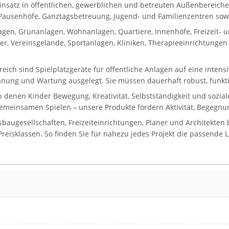
Einsatz in öffentlichen, gewerblichen und betreuten Außenbereiche
, Pausenhöfe, Ganztagsbetreuung, Jugend- und Familienzentren sowie
gen, Grünanlagen, Wohnanlagen, Quartiere, Innenhöfe, Freizeit-
, Vereinsgelände, Sportanlagen, Kliniken, Therapieeinrichtungen 
reich sind Spielplatzgeräte für öffentliche Anlagen auf eine inten
lanung und Wartung ausgelegt. Sie müssen dauerhaft robust, funkti
in denen Kinder Bewegung, Kreativität, Selbstständigkeit und sozi
gemeinsamen Spielen – unsere Produkte fördern Aktivität, Begegnun
gesellschaften, Freizeiteinrichtungen, Planer und Architekten bi
eisklassen. So finden Sie für nahezu jedes Projekt die passende 