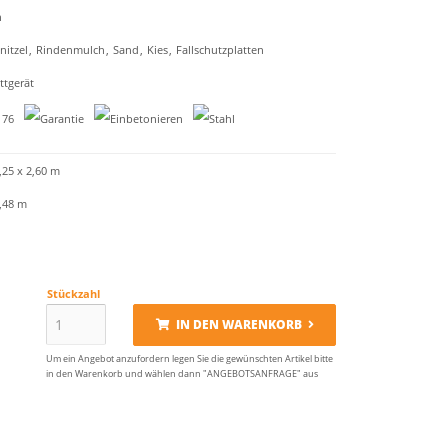
n
nitzel
,
Rindenmulch
,
Sand
,
Kies
,
Fallschutzplatten
tgerät
,25 x 2,60 m
4,48 m
Stückzahl
IN DEN WARENKORB
Um ein Angebot anzufordern legen Sie die gewünschten Artikel bitte
in den Warenkorb und wählen dann "ANGEBOTSANFRAGE" aus