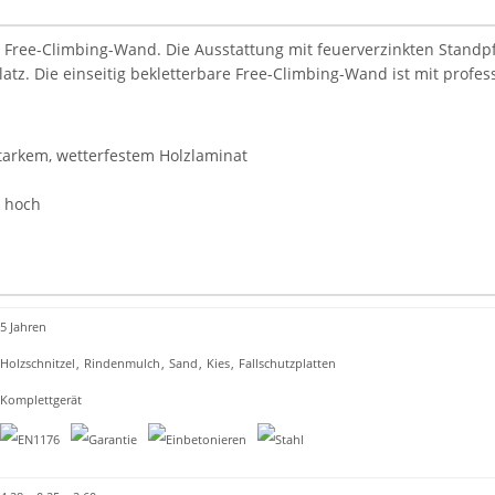
 Free-Climbing-Wand. Die Ausstattung mit feuerverzinkten Standpf
tz. Die einseitig bekletterbare Free-Climbing-Wand ist mit profess
tarkem, wetterfestem Holzlaminat
m hoch
5 Jahren
Holzschnitzel
,
Rindenmulch
,
Sand
,
Kies
,
Fallschutzplatten
Komplettgerät