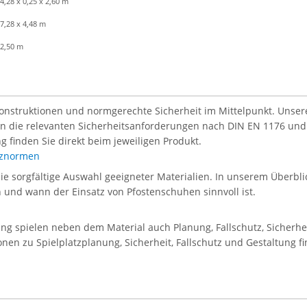
4,28 x 0,25 x 2,60 m
7,28 x 4,48 m
2,50 m
Konstruktionen und normgerechte Sicherheit im Mittelpunkt. Unsere 
len die relevanten Sicherheitsanforderungen nach DIN EN 1176 und
g finden Sie direkt beim jeweiligen Produkt.
atznormen
die sorgfältige Auswahl geeigneter Materialien. In unserem Überblic
en und wann der Einsatz von Pfostenschuhen sinnvoll ist.
tung spielen neben dem Material auch Planung, Fallschutz, Sicherh
onen zu Spielplatzplanung, Sicherheit, Fallschutz und Gestaltung f