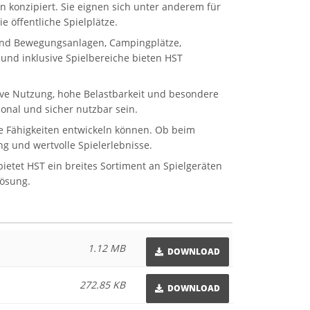
n konzipiert. Sie eignen sich unter anderem für
 öffentliche Spielplätze.
 und Bewegungsanlagen, Campingplätze,
und inklusive Spielbereiche bieten HST
sive Nutzung, hohe Belastbarkeit und besondere
onal und sicher nutzbar sein.
ale Fähigkeiten entwickeln können. Ob beim
g und wertvolle Spielerlebnisse.
etet HST ein breites Sortiment an Spielgeräten
Lösung.
1.12 MB
DOWNLOAD
272.85 KB
DOWNLOAD