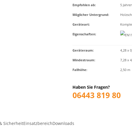
Empfohlen ab
:
5 Jahre
Möglicher Untergrund
:
Holzsch
Geräteart
:
Komplet
Eigenschaften
:
Geräteraum:
4,28 x 0
Mindestraum:
7,28 x 
Fallhöhe:
2,50 m
Haben Sie Fragen?
06443 819 80
& Sicherheit
Einsatzbereich
Downloads