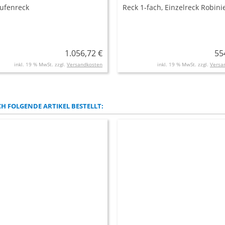
tufenreck
Reck 1-fach, Einzelreck Robini
1.056,72 €
55
inkl. 19 % MwSt. zzgl.
Versandkosten
inkl. 19 % MwSt. zzgl.
Versa
H FOLGENDE ARTIKEL BESTELLT: