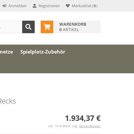
Anmelden
Registrieren
Merkzettel
(
0
)
WARENKORB
0
ARTIKEL
znetze
Spielplatz-Zubehör
Recks
1.934,37 €
inkl. 19 % MwSt. zzgl.
Versandkosten