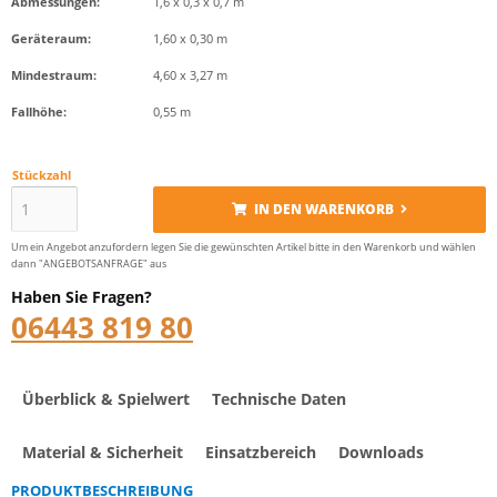
Abmessungen:
1,6 x 0,3 x 0,7 m
Geräteraum:
1,60 x 0,30 m
Mindestraum:
4,60 x 3,27 m
Fallhöhe:
0,55 m
Stückzahl
IN DEN WARENKORB
Um ein Angebot anzufordern legen Sie die gewünschten Artikel bitte in den Warenkorb und wählen
dann "ANGEBOTSANFRAGE" aus
Haben Sie Fragen?
06443 819 80
Überblick & Spielwert
Technische Daten
Material & Sicherheit
Einsatzbereich
Downloads
PRODUKTBESCHREIBUNG