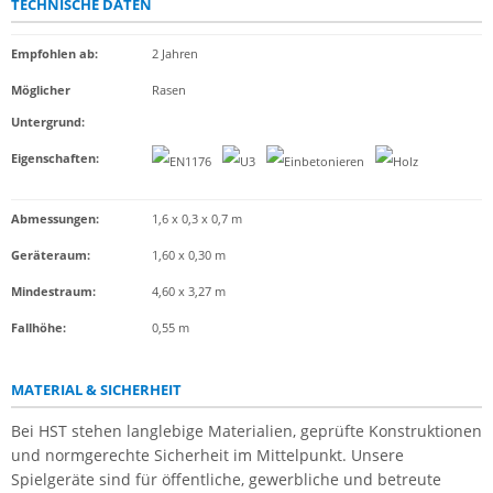
TECHNISCHE DATEN
Empfohlen ab
:
2 Jahren
Möglicher
Rasen
Untergrund
:
Eigenschaften
:
Abmessungen:
1,6 x 0,3 x 0,7 m
Geräteraum:
1,60 x 0,30 m
Mindestraum:
4,60 x 3,27 m
Fallhöhe:
0,55 m
MATERIAL & SICHERHEIT
Bei HST stehen langlebige Materialien, geprüfte Konstruktionen
und normgerechte Sicherheit im Mittelpunkt. Unsere
Spielgeräte sind für öffentliche, gewerbliche und betreute