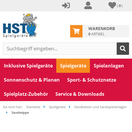
(
0
)
WARENKORB
0
ARTIKEL
Inklusive Spielgeräte
Spielgeräte
Spielanlagen
Sonnenschutz & Planen
Sport- & Schutznetze
Spielplatz-Zubehör
Service & Downloads
Sie sind hier:
Startseite
Spielgeräte
Sandkästen und Sandspielanlagen
Sandwippe