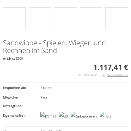
Sandwippe - Spielen, Wiegen und
Rechnen im Sand
Art.Nr.:
Z500
1.117,41 €
inkl. 19 % MwSt. zzgl.
Versandkosten
Empfohlen ab
:
2 Jahren
Möglicher
Rasen
Untergrund
:
Eigenschaften
: