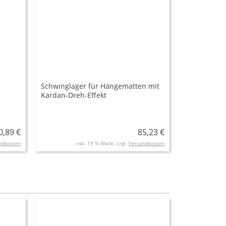
Schwinglager für Hängematten mit
Kardan-Dreh-Effekt
0,89 €
85,23 €
ndkosten
inkl. 19 % MwSt. zzgl.
Versandkosten