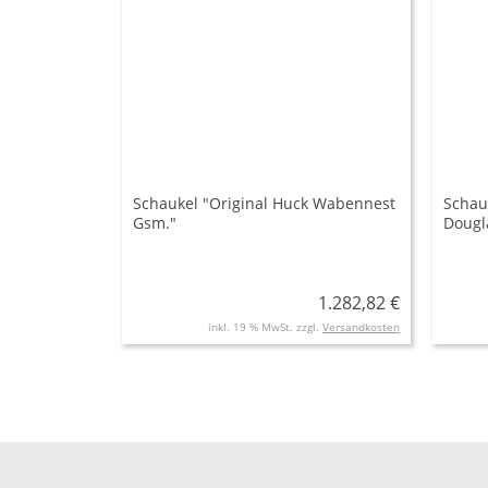
Schaukel "Original Huck Wabennest
Schau
Gsm."
Dougl
m/2,5
1.282,82 €
inkl. 19 % MwSt. zzgl.
Versandkosten