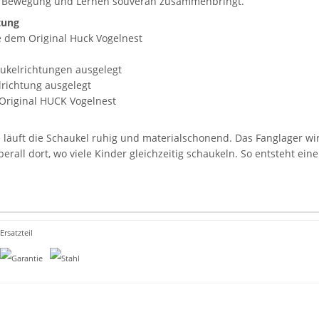
aß, Bewegung und Lernen souverän zusammenbringt.
tung
 dem Original Huck Vogelnest
ukelrichtungen ausgelegt
richtung ausgelegt
 Original HUCK Vogelnest
 läuft die Schaukel ruhig und materialschonend. Das Fanglager wir
rall dort, wo viele Kinder gleichzeitig schaukeln. So entsteht ein
Ersatzteil