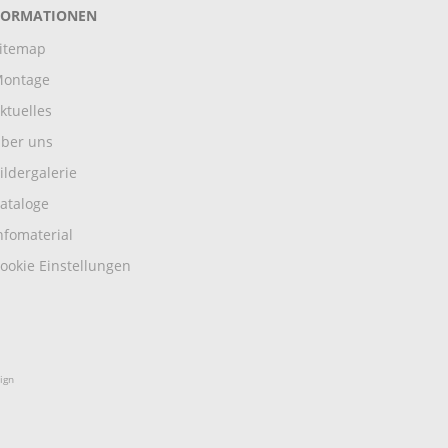
FORMATIONEN
itemap
ontage
ktuelles
ber uns
ildergalerie
ataloge
nfomaterial
ookie Einstellungen
ign