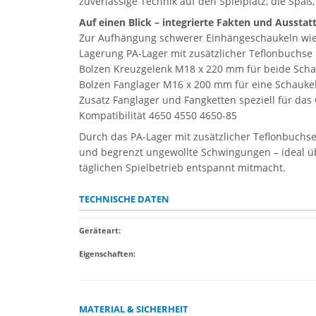
zuverlässige Technik auf den Spielplatz, die Sp
Auf einen Blick – integrierte Fakten und Ausstat
Zur Aufhängung schwerer Einhängeschaukeln wie
Lagerung PA-Lager mit zusätzlicher Teflonbuchse
Bolzen Kreuzgelenk M18 x 220 mm für beide Scha
Bolzen Fanglager M16 x 200 mm für eine Schaukel
Zusatz Fanglager und Fangketten speziell für das
Kompatibilität 4650 4550 4650-85
Durch das PA-Lager mit zusätzlicher Teflonbuchse
und begrenzt ungewollte Schwingungen – ideal übe
täglichen Spielbetrieb entspannt mitmacht.
TECHNISCHE DATEN
Geräteart
:
Eigenschaften
:
MATERIAL & SICHERHEIT