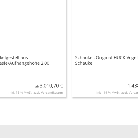
kelgestell aus
Schaukel, Original HUCK Voge
asie/Aufhängehöhe 2,00
Schaukel
0 m
3.010,70 €
1.43
ab
inkl. 19 % MwSt. zzgl.
Versandkosten
inkl. 19 % MwSt. zzgl.
Versa