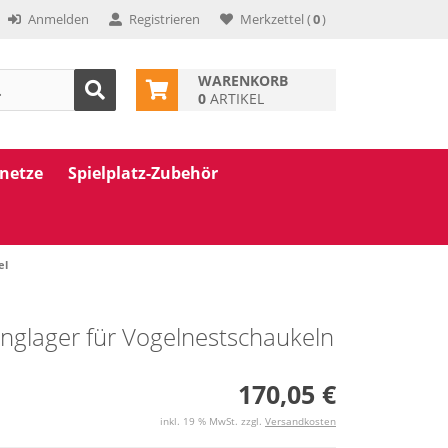
Anmelden
Registrieren
Merkzettel
(
0
)
WARENKORB
0
ARTIKEL
znetze
Spielplatz-Zubehör
el
nglager für Vogelnestschaukeln
170,05 €
inkl. 19 % MwSt. zzgl.
Versandkosten