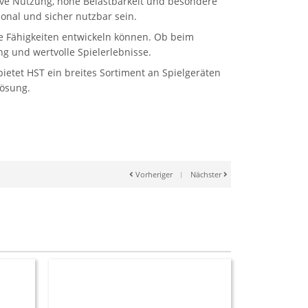
sive Nutzung, hohe Belastbarkeit und besondere
onal und sicher nutzbar sein.
ale Fähigkeiten entwickeln können. Ob beim
g und wertvolle Spielerlebnisse.
etet HST ein breites Sortiment an Spielgeräten
Lösung.
Vorheriger
|
Nächster