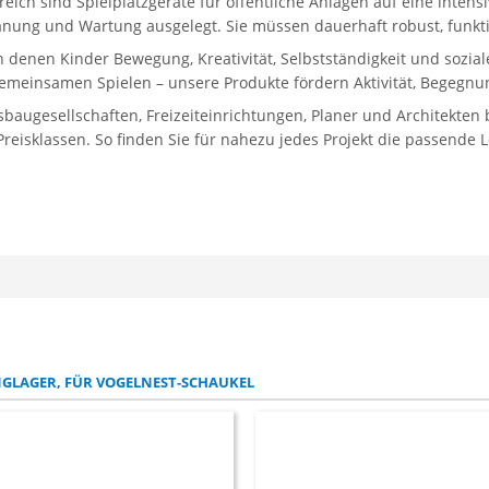
reich sind Spielplatzgeräte für öffentliche Anlagen auf eine inten
lanung und Wartung ausgelegt. Sie müssen dauerhaft robust, funkti
in denen Kinder Bewegung, Kreativität, Selbstständigkeit und sozi
gemeinsamen Spielen – unsere Produkte fördern Aktivität, Begegnun
gesellschaften, Freizeiteinrichtungen, Planer und Architekten bi
eisklassen. So finden Sie für nahezu jedes Projekt die passende 
NGLAGER, FÜR VOGELNEST-SCHAUKEL