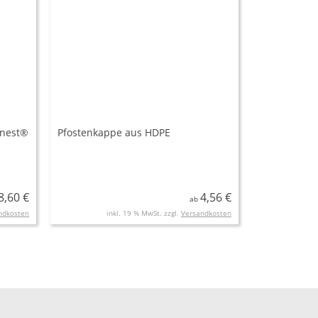
lnest®
Pfostenkappe aus HDPE
8,60 €
4,56 €
ab
ndkosten
inkl. 19 % MwSt. zzgl.
Versandkosten