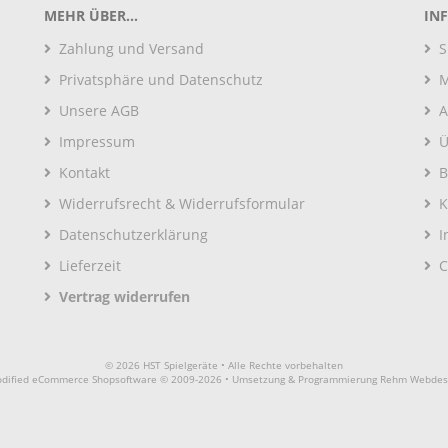
MEHR ÜBER...
IN
Zahlung und Versand
S
Privatsphäre und Datenschutz
M
Unsere AGB
A
Impressum
Ü
Kontakt
B
Widerrufsrecht & Widerrufsformular
K
Datenschutzerklärung
I
Lieferzeit
C
Vertrag widerrufen
© 2026 HST Spielgeräte • Alle Rechte vorbehalten
dified eCommerce Shopsoftware © 2009-2026 • Umsetzung & Programmierung Rehm Webdes