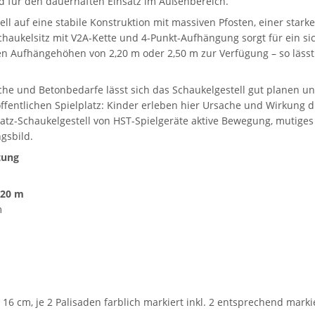
d für den dauerhaften Einsatz im Außenbereich.
ell auf eine stabile Konstruktion mit massiven Pfosten, einer star
Schaukelsitz mit V2A-Kette und 4-Punkt-Aufhängung sorgt für ein si
hen Aufhängehöhen von 2,20 m oder 2,50 m zur Verfügung – so lässt
iche und Betonbedarfe lässt sich das Schaukelgestell gut planen u
fentlichen Spielplatz: Kinder erleben hier Ursache und Wirkung di
latz-Schaukelgestell von HST-Spielgeräte aktive Bewegung, mutig
gsbild.
tung
,20 m
m
 - 16 cm, je 2 Palisaden farblich markiert inkl. 2 entsprechend m