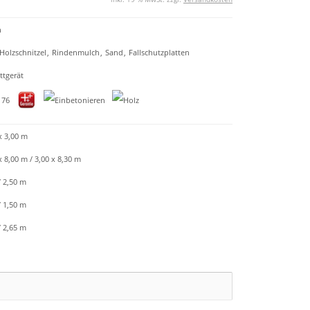
n
Holzschnitzel
,
Rindenmulch
,
Sand
,
Fallschutzplatten
tgerät
x 3,00 m
x 8,00 m / 3,00 x 8,30 m
/ 2,50 m
/ 1,50 m
/ 2,65 m