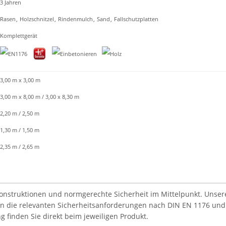
3 Jahren
Rasen
,
Holzschnitzel
,
Rindenmulch
,
Sand
,
Fallschutzplatten
Komplettgerät
3,00 m x 3,00 m
3,00 m x 8,00 m / 3,00 x 8,30 m
2,20 m / 2,50 m
1,30 m / 1,50 m
2,35 m / 2,65 m
Konstruktionen und normgerechte Sicherheit im Mittelpunkt. Unsere 
len die relevanten Sicherheitsanforderungen nach DIN EN 1176 und
g finden Sie direkt beim jeweiligen Produkt.