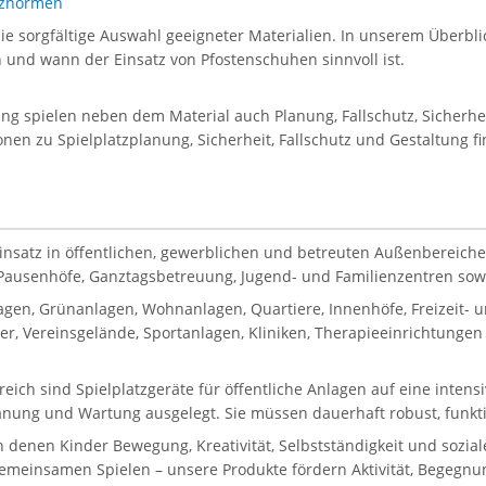
atznormen
die sorgfältige Auswahl geeigneter Materialien. In unserem Überblic
en und wann der Einsatz von Pfostenschuhen sinnvoll ist.
tung spielen neben dem Material auch Planung, Fallschutz, Sicherh
onen zu Spielplatzplanung, Sicherheit, Fallschutz und Gestaltung f
Einsatz in öffentlichen, gewerblichen und betreuten Außenbereiche
, Pausenhöfe, Ganztagsbetreuung, Jugend- und Familienzentren sowie
gen, Grünanlagen, Wohnanlagen, Quartiere, Innenhöfe, Freizeit-
, Vereinsgelände, Sportanlagen, Kliniken, Therapieeinrichtungen 
reich sind Spielplatzgeräte für öffentliche Anlagen auf eine inten
lanung und Wartung ausgelegt. Sie müssen dauerhaft robust, funkti
in denen Kinder Bewegung, Kreativität, Selbstständigkeit und sozi
gemeinsamen Spielen – unsere Produkte fördern Aktivität, Begegnun