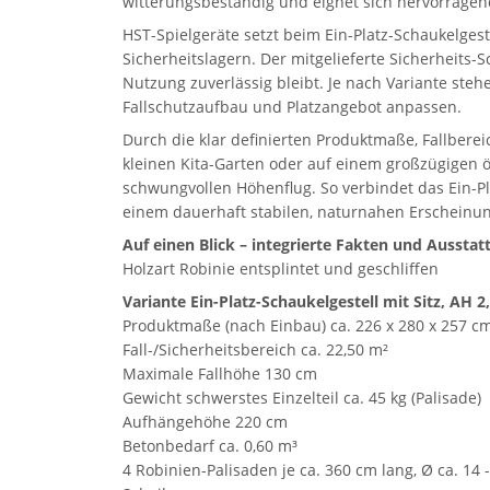
witterungsbeständig und eignet sich hervorragen
HST-Spielgeräte setzt beim Ein-Platz-Schaukelgest
Sicherheitslagern. Der mitgelieferte Sicherheits-
Nutzung zuverlässig bleibt. Je nach Variante ste
Fallschutzaufbau und Platzangebot anpassen.
Durch die klar definierten Produktmaße, Fallbere
kleinen Kita-Garten oder auf einem großzügigen öf
schwungvollen Höhenflug. So verbindet das Ein-P
einem dauerhaft stabilen, naturnahen Erscheinun
Auf einen Blick – integrierte Fakten und Ausstat
Holzart Robinie entsplintet und geschliffen
Variante Ein-Platz-Schaukelgestell mit Sitz, AH 2
Produktmaße (nach Einbau) ca. 226 x 280 x 257 c
Fall-/Sicherheitsbereich ca. 22,50 m²
Maximale Fallhöhe 130 cm
Gewicht schwerstes Einzelteil ca. 45 kg (Palisade)
Aufhängehöhe 220 cm
Betonbedarf ca. 0,60 m³
4 Robinien-Palisaden je ca. 360 cm lang, Ø ca. 14