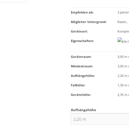
Empfohlen ab
:
3 Jahre
Möglicher Untergrund
:
Rasen
,
Geräteart
:
Komplet
Eigenschaften
:
Geräteraum:
3,00 m 
Mindestraum:
3,00 m 
Aufhängehöhe:
2,20 m 
Fallhöhe:
1,30 m 
Gerätehöhe:
2,35 m 
Aufhängehöhe