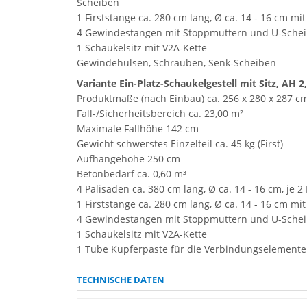
Scheiben
1 Firststange ca. 280 cm lang, Ø ca. 14 - 16 cm mi
4 Gewindestangen mit Stoppmuttern und U-Scheib
1 Schaukelsitz mit V2A-Kette
Gewindehülsen, Schrauben, Senk-Scheiben
Variante Ein-Platz-Schaukelgestell mit Sitz, AH 2
Produktmaße (nach Einbau) ca. 256 x 280 x 287 c
Fall-/Sicherheitsbereich ca. 23,00 m²
Maximale Fallhöhe 142 cm
Gewicht schwerstes Einzelteil ca. 45 kg (First)
Aufhängehöhe 250 cm
Betonbedarf ca. 0,60 m³
4 Palisaden ca. 380 cm lang, Ø ca. 14 - 16 cm, j
1 Firststange ca. 280 cm lang, Ø ca. 14 - 16 cm mi
4 Gewindestangen mit Stoppmuttern und U-Scheib
1 Schaukelsitz mit V2A-Kette
1 Tube Kupferpaste für die Verbindungselemente
TECHNISCHE DATEN