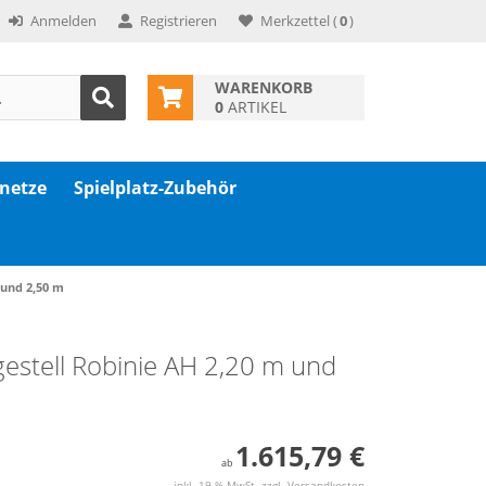
Anmelden
Registrieren
Merkzettel
(
0
)
WARENKORB
0
ARTIKEL
znetze
Spielplatz-Zubehör
 und 2,50 m
gestell Robinie AH 2,20 m und
1.615,79 €
ab
inkl. 19 % MwSt. zzgl.
Versandkosten