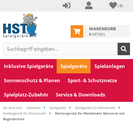
(
0
)
WARENKORB
0
ARTIKEL
Inklusive Spielgeräte
Spielgeräte
Spielanlagen
Sonnenschutz & Planen
Sport- & Schutznetze
Spielplatz-Zubehör
Service & Downloads
Sie sind hier:
Startseite
Spielgeräte
Spielgeräte für Kleinkinder
Klettergerüst für Kleinkinder
Klettergerüst für Kleinkinder Mammut mit
Bogenbrücke