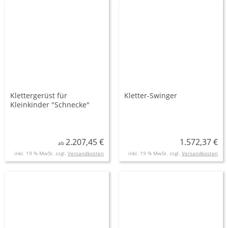
Klettergerüst für
Kletter-Swinger
Kleinkinder "Schnecke"
2.207,45 €
1.572,37 €
ab
inkl. 19 % MwSt. zzgl.
Versandkosten
inkl. 19 % MwSt. zzgl.
Versandkosten