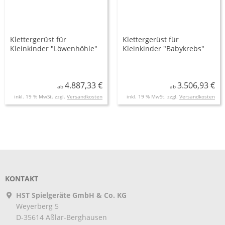
Klettergerüst für
Klettergerüst für
Kleinkinder "Löwenhöhle"
Kleinkinder "Babykrebs"
4.887,33 €
3.506,93 €
ab
ab
inkl. 19 % MwSt. zzgl.
Versandkosten
inkl. 19 % MwSt. zzgl.
Versandkosten
KONTAKT
HST Spielgeräte GmbH & Co. KG
Weyerberg 5
D-35614
Aßlar-Berghausen