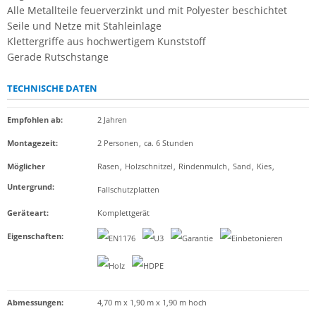
Alle Metallteile feuerverzinkt und mit Polyester beschichtet
Seile und Netze mit Stahleinlage
Klettergriffe aus hochwertigem Kunststoff
Gerade Rutschstange
TECHNISCHE DATEN
Empfohlen ab
:
2 Jahren
Montagezeit
:
2 Personen
,
ca. 6 Stunden
Möglicher
Rasen
,
Holzschnitzel
,
Rindenmulch
,
Sand
,
Kies
,
Untergrund
:
Fallschutzplatten
Geräteart
:
Komplettgerät
Eigenschaften
:
Abmessungen:
4,70 m x 1,90 m x 1,90 m hoch