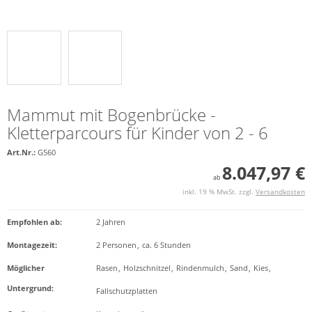
Mammut mit Bogenbrücke -
Kletterparcours für Kinder von 2 - 6
Art.Nr.:
G560
8.047,97 €
ab
inkl. 19 % MwSt. zzgl.
Versandkosten
Empfohlen ab
:
2 Jahren
Montagezeit
:
2 Personen
,
ca. 6 Stunden
Möglicher
Rasen
,
Holzschnitzel
,
Rindenmulch
,
Sand
,
Kies
,
Untergrund
:
Fallschutzplatten