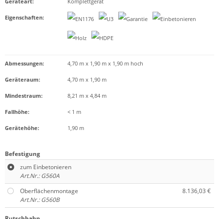
Geräteart
:
Komplettgerät
Eigenschaften
:
Abmessungen:
4,70 m x 1,90 m x 1,90 m hoch
Geräteraum:
4,70 m x 1,90 m
Mindestraum:
8,21 m x 4,84 m
Fallhöhe:
< 1 m
Gerätehöhe:
1,90 m
Befestigung
zum Einbetonieren
Art.Nr.: G560A
Oberflächenmontage
8.136,03 €
Art.Nr.: G560B
Rutschbahn