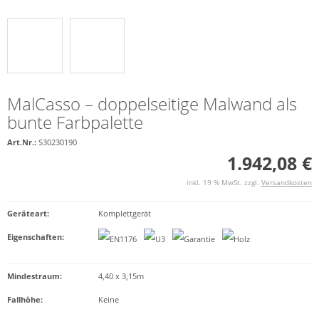
MalCasso – doppelseitige Malwand als
bunte Farbpalette
Art.Nr.:
S30230190
1.942,08 €
inkl. 19 % MwSt. zzgl.
Versandkosten
Geräteart
:
Komplettgerät
Eigenschaften
:
Mindestraum:
4,40 x 3,15m
Fallhöhe:
Keine