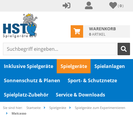
(
0
)
WARENKORB
0
ARTIKEL
Inklusive Spielgeräte
Spielgeräte
Spielanlagen
Sonnenschutz & Planen
Sport- & Schutznetze
Spielplatz-Zubehör
Service & Downloads
Sie sind hier:
Startseite
Spielgeräte
Spielgeräte zum Experimentieren
Malcasso