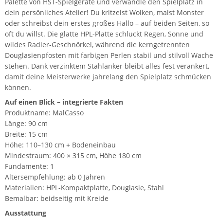
Palette von HST-Spielgeräte und verwandle den Spielplatz in
dein persönliches Atelier! Du kritzelst Wolken, malst Monster
oder schreibst dein erstes großes Hallo – auf beiden Seiten, so
oft du willst. Die glatte HPL-Platte schluckt Regen, Sonne und
wildes Radier-Geschnörkel, während die kerngetrennten
Douglasienpfosten mit farbigen Perlen stabil und stilvoll Wache
stehen. Dank verzinktem Stahlanker bleibt alles fest verankert,
damit deine Meisterwerke jahrelang den Spielplatz schmücken
können.
Auf einen Blick – integrierte Fakten
Produktname: MalCasso
Länge: 90 cm
Breite: 15 cm
Höhe: 110–130 cm + Bodeneinbau
Mindestraum: 400 × 315 cm, Höhe 180 cm
Fundamente: 1
Altersempfehlung: ab 0 Jahren
Materialien: HPL-Kompaktplatte, Douglasie, Stahl
Bemalbar: beidseitig mit Kreide
Ausstattung