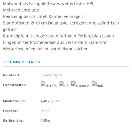
Malwand als Farbpalette aus wetterfester HPL-
Mehrschichtplatte
Beidseitig beschichtet, Kanten versiegelt
Standpfosten Ø 10 cm Douglasie, kerngetrennt, zylindrisch
gefräst
Rundköpfe mit eingefrästen farbigen Perlen, blau lasiert
Eingebohrter Pfostenanker aus verzinktem Stahlrohr
Wetterfest, pflegeleicht, vandalismussicher
TECHNISCHE DATEN
Geräteart
:
Komplettgerät
Eigenschaften
:
Mindestraum:
4,40 x 3,15m
Fallhöhe:
Keine
Gerätehöhe:
1,65m