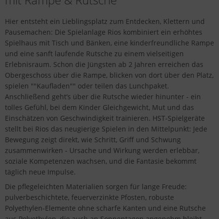
Hier entsteht ein Lieblingsplatz zum Entdecken, Klettern und
Pausemachen: Die Spielanlage Rios kombiniert ein erhöhtes
Spielhaus mit Tisch und Bänken, eine kinderfreundliche Rampe
und eine sanft laufende Rutsche zu einem vielseitigen
Erlebnisraum. Schon die Jüngsten ab 2 Jahren erreichen das
Obergeschoss über die Rampe, blicken von dort über den Platz,
spielen ""Kaufladen"" oder teilen das Lunchpaket.
Anschließend geht’s über die Rutsche wieder hinunter - ein
tolles Gefühl, bei dem Kinder Gleichgewicht, Mut und das
Einschätzen von Geschwindigkeit trainieren. HST-Spielgeräte
stellt bei Rios das neugierige Spielen in den Mittelpunkt: Jede
Bewegung zeigt direkt, wie Schritt, Griff und Schwung
zusammenwirken - Ursache und Wirkung werden erlebbar,
soziale Kompetenzen wachsen, und die Fantasie bekommt
täglich neue Impulse.
Die pflegeleichten Materialien sorgen für lange Freude:
pulverbeschichtete, feuerverzinkte Pfosten, robuste
Polyethylen-Elemente ohne scharfe Kanten und eine Rutsche
aus Polyethylen, die auch an Sonnentagen angenehm bleibt.