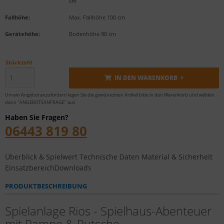
cm
Fallhöhe:
Max. Fallhöhe 100 cm
Gerätehöhe:
Bodenhöhe 90 cm
Stückzahl
IN DEN WARENKORB
Um ein Angebot anzufordern legen Sie die gewünschten Artikel bitte in den Warenkorb und wählen
dann "ANGEBOTSANFRAGE" aus
Haben Sie Fragen?
06443 819 80
Überblick & Spielwert
Technische Daten
Material & Sicherheit
Einsatzbereich
Downloads
PRODUKTBESCHREIBUNG
Spielanlage Rios - Spielhaus-Abenteuer
mit Rampe & Rutsche