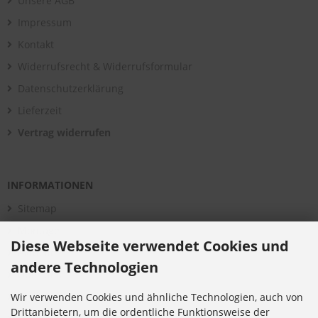
Unsere AGB
Impressum
Kontakt
Widerrufsrecht & Widerrufsformular
Datenschutzerklärung
Lieferzeit
Vertrag widerrufen
INFORMATIONEN
Sitemap
Montage
Diese Webseite verwendet Cookies und
Aktuelles
andere Technologien
Über uns
Bildergalerie
Wir verwenden Cookies und ähnliche Technologien, auch von
Drittanbietern, um die ordentliche Funktionsweise der