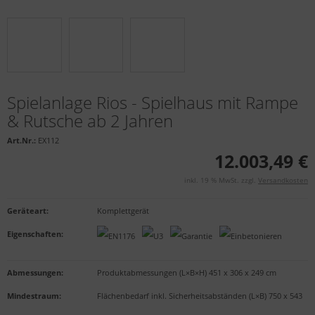
Spielanlage Rios - Spielhaus mit Rampe
& Rutsche ab 2 Jahren
Art.Nr.:
EX112
12.003,49 €
inkl. 19 % MwSt. zzgl.
Versandkosten
Geräteart
:
Komplettgerät
Eigenschaften
:
Abmessungen:
Produktabmessungen (L×B×H) 451 x 306 x 249 cm
Mindestraum:
Flächenbedarf inkl. Sicherheitsabständen (L×B) 750 x 543