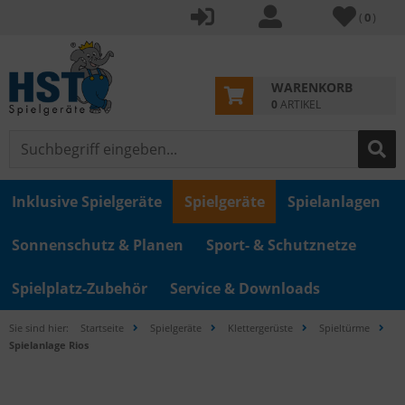
(
0
)
WARENKORB
0
ARTIKEL
Inklusive Spielgeräte
Spielgeräte
Spielanlagen
Sonnenschutz & Planen
Sport- & Schutznetze
Spielplatz-Zubehör
Service & Downloads
Sie sind hier:
Startseite
Spielgeräte
Klettergerüste
Spieltürme
Spielanlage Rios