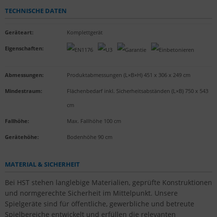
TECHNISCHE DATEN
Geräteart
:
Komplettgerät
Eigenschaften
:
Abmessungen:
Produktabmessungen (L×B×H) 451 x 306 x 249 cm
Mindestraum:
Flächenbedarf inkl. Sicherheitsabständen (L×B) 750 x 543
cm
Fallhöhe:
Max. Fallhöhe 100 cm
Gerätehöhe:
Bodenhöhe 90 cm
MATERIAL & SICHERHEIT
Bei HST stehen langlebige Materialien, geprüfte Konstruktionen
und normgerechte Sicherheit im Mittelpunkt. Unsere
Spielgeräte sind für öffentliche, gewerbliche und betreute
Spielbereiche entwickelt und erfüllen die relevanten