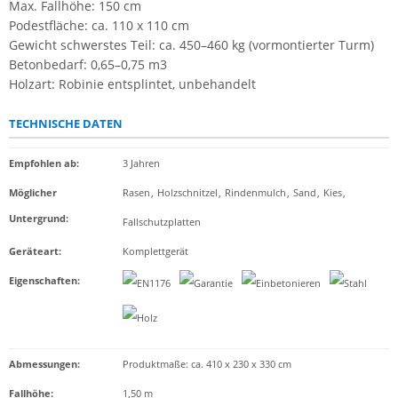
Max. Fallhöhe: 150 cm
Podestfläche: ca. 110 x 110 cm
Gewicht schwerstes Teil: ca. 450–460 kg (vormontierter Turm)
Betonbedarf: 0,65–0,75 m3
Holzart: Robinie entsplintet, unbehandelt
TECHNISCHE DATEN
Empfohlen ab
:
3 Jahren
Möglicher
Rasen
,
Holzschnitzel
,
Rindenmulch
,
Sand
,
Kies
,
Untergrund
:
Fallschutzplatten
Geräteart
:
Komplettgerät
Eigenschaften
:
Abmessungen:
Produktmaße: ca. 410 x 230 x 330 cm
Fallhöhe:
1,50 m