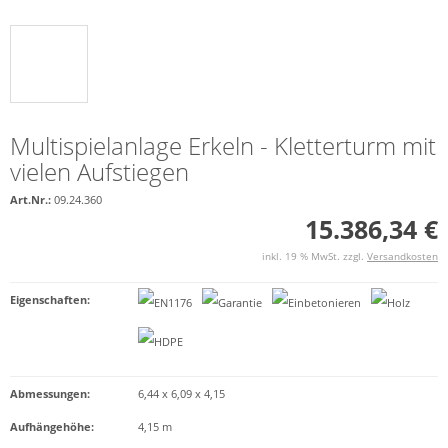
Multispielanlage Erkeln - Kletterturm mit
vielen Aufstiegen
Art.Nr.:
09.24.360
15.386,34 €
inkl. 19 % MwSt. zzgl.
Versandkosten
Eigenschaften
:
Abmessungen:
6,44 x 6,09 x 4,15
Aufhängehöhe:
4,15 m