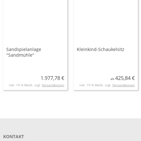
Sandspielanlage
Kleinkind-Schaukelsitz
"Sandmühle"
1.977,78 €
425,84 €
ab
inkl. 19 % MwSt. zzgl.
Versandkosten
inkl. 19 % MwSt. zzgl.
Versandkosten
KONTAKT