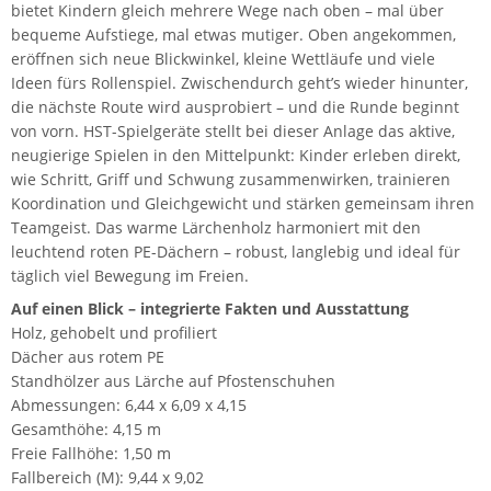
bietet Kindern gleich mehrere Wege nach oben – mal über
bequeme Aufstiege, mal etwas mutiger. Oben angekommen,
eröffnen sich neue Blickwinkel, kleine Wettläufe und viele
Ideen fürs Rollenspiel. Zwischendurch geht’s wieder hinunter,
die nächste Route wird ausprobiert – und die Runde beginnt
von vorn. HST-Spielgeräte stellt bei dieser Anlage das aktive,
neugierige Spielen in den Mittelpunkt: Kinder erleben direkt,
wie Schritt, Griff und Schwung zusammenwirken, trainieren
Koordination und Gleichgewicht und stärken gemeinsam ihren
Teamgeist. Das warme Lärchenholz harmoniert mit den
leuchtend roten PE-Dächern – robust, langlebig und ideal für
täglich viel Bewegung im Freien.
Auf einen Blick – integrierte Fakten und Ausstattung
Holz, gehobelt und profiliert
Dächer aus rotem PE
Standhölzer aus Lärche auf Pfostenschuhen
Abmessungen: 6,44 x 6,09 x 4,15
Gesamthöhe: 4,15 m
Freie Fallhöhe: 1,50 m
Fallbereich (M): 9,44 x 9,02