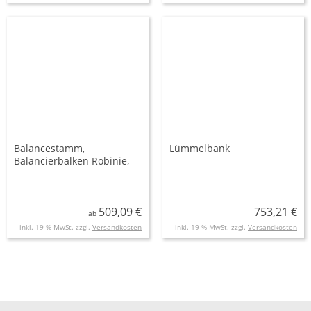
Balancestamm,
Lümmelbank
Balancierbalken Robinie,
ca. 200, 300 und 400 cm
lang
509,09 €
753,21 €
ab
inkl. 19 % MwSt. zzgl.
Versandkosten
inkl. 19 % MwSt. zzgl.
Versandkosten