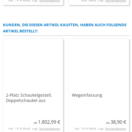
inkl. 19 % MwSt. zzgl.
Versandkosten
exkl. MwSt. zzgl.
Versandkosten
KUNDEN, DIE DIESEN ARTIKEL KAUFTEN, HABEN AUCH FOLGENDE
ARTIKEL BESTELLT:
2-Platz Schaukelgestell,
Wegeinfassung
Doppelschaukel aus
Robinie inkl. 2
Sicherheitsschaukelsitzen
AH 2,20 m, AH 2,50 m
1.802,99 €
38,90 €
ab
ab
inkl. 19 % MwSt. zzgl.
Versandkosten
inkl. 19 % MwSt. zzgl.
Versandkosten