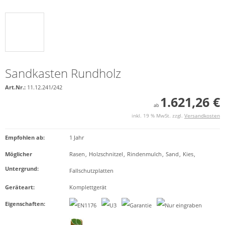
Sandkasten Rundholz
Art.Nr.:
11.12.241/242
1.621,26 €
ab
inkl. 19 % MwSt. zzgl.
Versandkosten
Empfohlen ab
:
1 Jahr
Möglicher
Rasen
,
Holzschnitzel
,
Rindenmulch
,
Sand
,
Kies
,
Untergrund
:
Fallschutzplatten
Geräteart
:
Komplettgerät
Eigenschaften
: