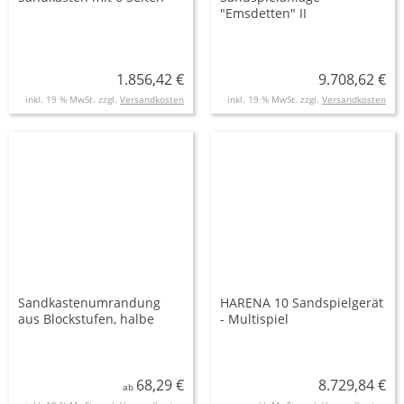
"Emsdetten" II
1.856,42 €
9.708,62 €
inkl. 19 % MwSt. zzgl.
Versandkosten
inkl. 19 % MwSt. zzgl.
Versandkosten
Sandkastenumrandung
HARENA 10 Sandspielgerät
aus Blockstufen, halbe
- Multispiel
Stufe
68,29 €
8.729,84 €
ab