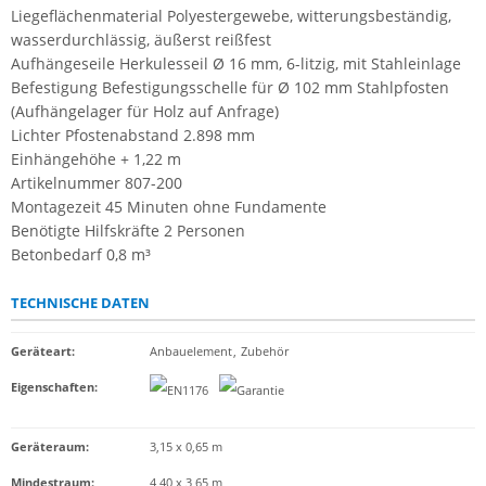
Liegeflächenmaterial Polyestergewebe, witterungsbeständig,
wasserdurchlässig, äußerst reißfest
Aufhängeseile Herkulesseil Ø 16 mm, 6-litzig, mit Stahleinlage
Befestigung Befestigungsschelle für Ø 102 mm Stahlpfosten
(Aufhängelager für Holz auf Anfrage)
Lichter Pfostenabstand 2.898 mm
Einhängehöhe + 1,22 m
Artikelnummer 807-200
Montagezeit 45 Minuten ohne Fundamente
Benötigte Hilfskräfte 2 Personen
Betonbedarf 0,8 m³
TECHNISCHE DATEN
Geräteart
:
Anbauelement
,
Zubehör
Eigenschaften
:
Geräteraum:
3,15 x 0,65 m
Mindestraum:
4,40 x 3,65 m