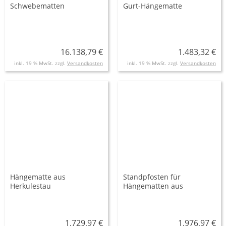
Schwebematten
Gurt-Hängematte
16.138,79 €
1.483,32 €
inkl. 19 % MwSt. zzgl.
Versandkosten
inkl. 19 % MwSt. zzgl.
Versandkosten
Hängematte aus
Standpfosten für
Herkulestau
Hängematten aus
Douglasie mit
Pfostenschuh
1.729,97 €
1.976,97 €