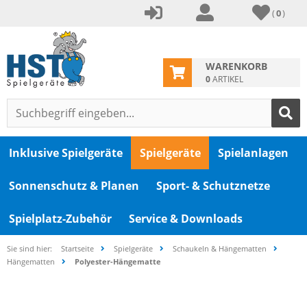
(
0
)
WARENKORB
0
ARTIKEL
Inklusive Spielgeräte
Spielgeräte
Spielanlagen
Sonnenschutz & Planen
Sport- & Schutznetze
Spielplatz-Zubehör
Service & Downloads
Sie sind hier:
Startseite
Spielgeräte
Schaukeln & Hängematten
Hängematten
Polyester-Hängematte