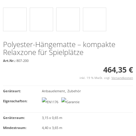
Polyester-Hängematte – kompakte
Relaxzone für Spielplätze
Art.Nr.:
807-200
464,35 €
inkl. 19 % MwSt. zzgl.
Versandkosten
Geräteart
:
Anbauelement
,
Zubehör
Eigenschaften
:
Geräteraum:
3,15 x 0,65 m
Mindestraum:
4,40 x 3,65 m