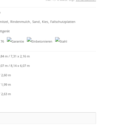
n
nitzel
,
Rindenmulch
,
Sand
,
Kies
,
Fallschutzplatten
tgerät
,84 m / 7,31 x 2,16 m
,07 m / 8,14 x 6,07 m
/ 2,60 m
/ 1,99 m
/ 2,63 m