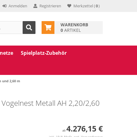
Anmelden
Registrieren
Merkzettel
(
0
)
WARENKORB
0
ARTIKEL
znetze
Spielplatz-Zubehör
m und 2,60 m
 Vogelnest Metall AH 2,20/2,60
4.276,15 €
ab
inkl. 19 % MwSt. zzgl.
Versandkosten