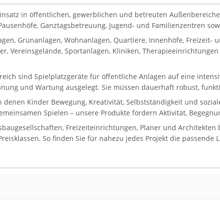
Einsatz in öffentlichen, gewerblichen und betreuten Außenbereiche
, Pausenhöfe, Ganztagsbetreuung, Jugend- und Familienzentren sowie
gen, Grünanlagen, Wohnanlagen, Quartiere, Innenhöfe, Freizeit-
, Vereinsgelände, Sportanlagen, Kliniken, Therapieeinrichtungen 
reich sind Spielplatzgeräte für öffentliche Anlagen auf eine inten
lanung und Wartung ausgelegt. Sie müssen dauerhaft robust, funkti
in denen Kinder Bewegung, Kreativität, Selbstständigkeit und sozi
gemeinsamen Spielen – unsere Produkte fördern Aktivität, Begegnun
gesellschaften, Freizeiteinrichtungen, Planer und Architekten bi
eisklassen. So finden Sie für nahezu jedes Projekt die passende 