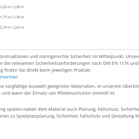
2,20 m / 2,60 m
1,77 m / 1,99 m
2,19 m / 2,63 m
Konstruktionen und normgerechte Sicherheit im Mittelpunkt. Unsere 
len die relevanten Sicherheitsanforderungen nach DIN EN 1176 und
g finden Sie direkt beim jeweiligen Produkt.
atznormen
die sorgfältige Auswahl geeigneter Materialien. In unserem Überblic
en und wann der Einsatz von Pfostenschuhen sinnvoll ist.
tung spielen neben dem Material auch Planung, Fallschutz, Sicherh
onen zu Spielplatzplanung, Sicherheit, Fallschutz und Gestaltung f