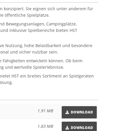
n konzipiert. Sie eignen sich unter anderem für
 öffentliche Spielplätze.
 und Bewegungsanlagen, Campingplätze,
und inklusive Spielbereiche bieten HST
sive Nutzung, hohe Belastbarkeit und besondere
onal und sicher nutzbar sein.
ale Fähigkeiten entwickeln können. Ob beim
g und wertvolle Spielerlebnisse.
etet HST ein breites Sortiment an Spielgeräten
Lösung.
1.91 MB
DOWNLOAD
1.83 MB
DOWNLOAD