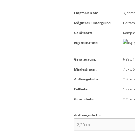
Empfohlen ab
:
3 Jahre
Möglicher Untergrund
:
Holzsch
Geräteart
:
Komplet
Eigenschaften
:
Geräteraum:
6,99 x 1
Mindestraum:
7,37 x 6
Aufhängehöhe:
2,20 m 
Fallhöhe:
1,77 m 
Gerätehöhe:
2,19 m 
Aufhängehöhe