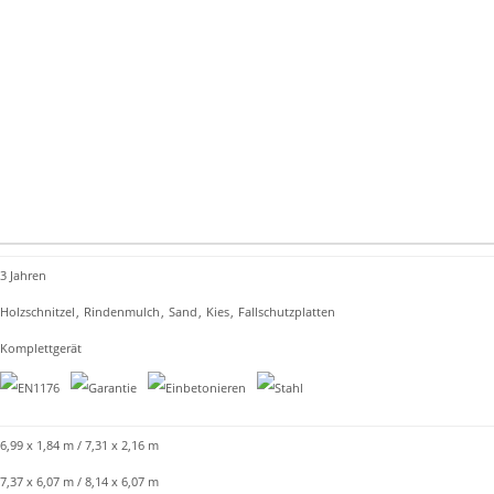
3 Jahren
Holzschnitzel
,
Rindenmulch
,
Sand
,
Kies
,
Fallschutzplatten
Komplettgerät
6,99 x 1,84 m / 7,31 x 2,16 m
7,37 x 6,07 m / 8,14 x 6,07 m