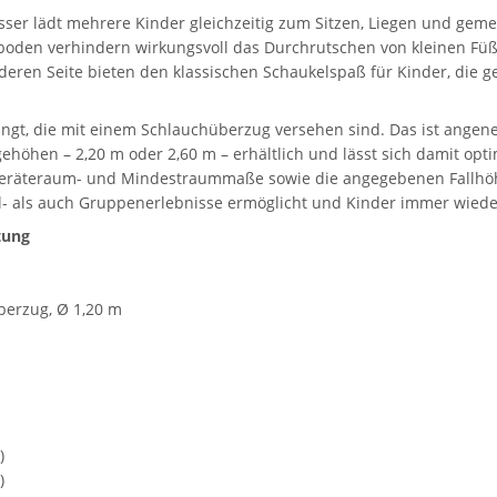
ser lädt mehrere Kinder gleichzeitig zum Sitzen, Liegen und gem
rboden verhindern wirkungsvoll das Durchrutschen von kleinen Füß
nderen Seite bieten den klassischen Schaukelspaß für Kinder, die
hängt, die mit einem Schlauchüberzug versehen sind. Das ist angen
ehöhen – 2,20 m oder 2,60 m – erhältlich und lässt sich damit opti
n Geräteraum- und Mindestraummaße sowie die angegebenen Fallhöhe
zel- als auch Gruppenerlebnisse ermöglicht und Kinder immer wied
tung
berzug, Ø 1,20 m
)
)