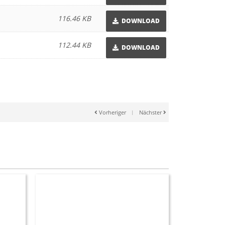
116.46 KB
DOWNLOAD
112.44 KB
DOWNLOAD
Vorheriger
|
Nächster