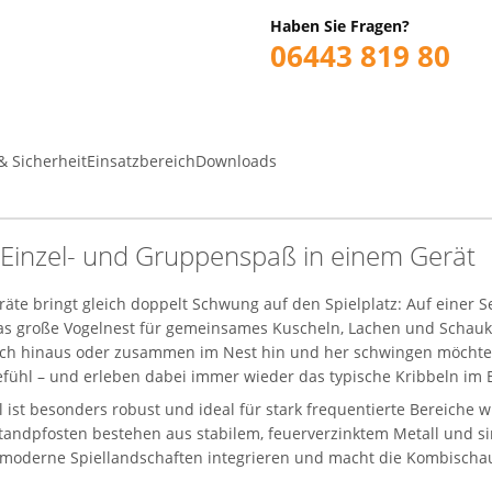
Haben Sie Fragen?
06443 819 80
& Sicherheit
Einsatzbereich
Downloads
 Einzel- und Gruppenspaß in einem Gerät
äte bringt gleich doppelt Schwung auf den Spielplatz: Auf einer Se
t das große Vogelnest für gemeinsames Kuscheln, Lachen und Schau
 hoch hinaus oder zusammen im Nest hin und her schwingen möchten.
efühl – und erleben dabei immer wieder das typische Kribbeln im 
l ist besonders robust und ideal für stark frequentierte Bereiche 
 Standpfosten bestehen aus stabilem, feuerverzinktem Metall und 
 in moderne Spiellandschaften integrieren und macht die Kombischa