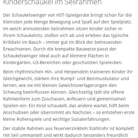
Kinderschaukel im Seilrahmen
Der Schaukelswinger von HST-Spielgeräte bringt schon für die
Kleinsten jede Menge Bewegung und Spaß auf den Spielplatz.
Im weich anmutenden Seilrahmen sitzen Kinder sicher in
ihrem Schaukelsitz, stoßen sich ab und erleben das typische
Kribbeln im Bauch – immer gut im Blick der betreuenden
Erwachsenen. Durch die kompakte Bauweise passt der
Schaukelswinger ideal auch auf kleinere Flächen in
Kindergärten, U3-Bereichen oder geschützten Spielecken.
Beim rhythmischen Hin- und Herpendeln trainieren Kinder ihr
Gleichgewicht, stärken ihre Rumpf- und Beinmuskulatur und
lernen, wie sie mit kleinen Gewichtsverlagerungen den
Schwung beeinflussen können. Gleichzeitig lädt die offene
Rahmenform zum Zuschauen, Anfeuern und gemeinsamen
Spielen ein: Ein Kind schaukelt, das andere wartet, hilft beim
Anschubsen oder übernimmt als Nächstes – so entstehen erste
kleine Rollenspiele und wichtige Sozialerfahrungen.
Der stabile Rahmen aus feuerverzinktem Stahlrohr ist komplett
mit Seil ummantelt und wirkt dadurch besonders freundlich