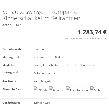
Schaukelswinger – kompakte
Kinderschaukel im Seilrahmen
Art.Nr.:
4560-4
1.283,74 €
inkl. 19 % MwSt. zzgl.
Versandkosten
Empfohlen ab
:
3 Jahren
Montagezeit
:
2 Personen
,
ca. 30 Minuten
Möglicher
Rasen
,
Holzschnitzel
,
Rindenmulch
,
Sand
,
Kies
,
Untergrund
:
Fallschutzplatten
Geräteart
:
Komplettgerät
Eigenschaften
:
Geräteraum:
1,30 m x 0,60 m