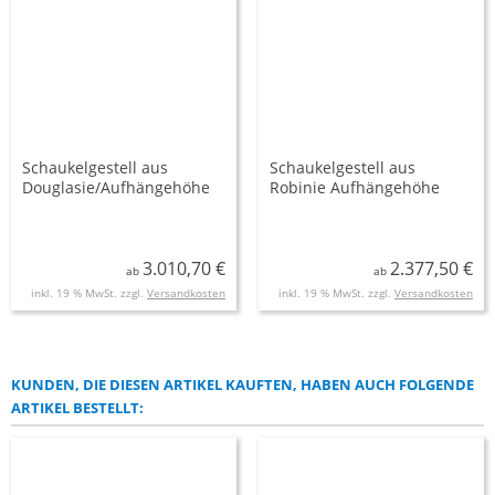
Schaukelgestell aus
Schaukelgestell aus
Douglasie/Aufhängehöhe
Robinie Aufhängehöhe
2,00 m/2,50 m
2,20 m und 2,50 m
3.010,70 €
2.377,50 €
ab
ab
inkl. 19 % MwSt. zzgl.
Versandkosten
inkl. 19 % MwSt. zzgl.
Versandkosten
KUNDEN, DIE DIESEN ARTIKEL KAUFTEN, HABEN AUCH FOLGENDE
ARTIKEL BESTELLT: