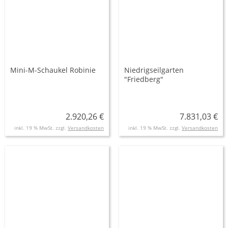
Mini-M-Schaukel Robinie
Niedrigseilgarten
"Friedberg"
2.920,26 €
7.831,03 €
inkl. 19 % MwSt. zzgl.
Versandkosten
inkl. 19 % MwSt. zzgl.
Versandkosten