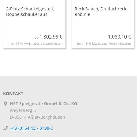
2-Platz Schaukelgestell,
Reck 3-fach, Dreifachreck
Doppelschaukel aus
Robinie
Robinie inkl. 2
Sicherheitsschaukelsitzen
AH 2,20 m, AH 2,50 m
1.802,99 €
1.080,10 €
ab
inkl. 19 % MwSt. zzgl.
Versandkosten
inkl. 19 % MwSt. zzgl.
Versandkosten
KONTAKT
HST Spielgeräte GmbH & Co. KG
Weyerberg 5
D-35614
Aßlar-Berghausen
+49 (0) 64 43 - 8198-0