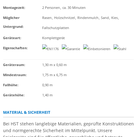
Montagezeit
:
2 Personen
,
ca. 30 Minuten
Möglicher
Rasen
,
Holzschnitzel
,
Rindenmulch
,
Sand
,
Kies
,
Untergrund
:
Fallschutzplatten
Geräteart
:
Komplettgerät
Eigenschaften
:
Geräteraum:
1,30 m x 0,60 m
Mindestraum:
1,75 m x 6,75 m
Fallhöhe:
0,90 m
Gerätehöhe:
1,40 m
MATERIAL & SICHERHEIT
Bei HST stehen langlebige Materialien, geprüfte Konstruktionen
und normgerechte Sicherheit im Mittelpunkt. Unsere