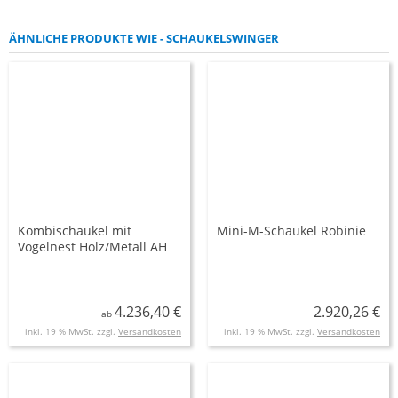
ÄHNLICHE PRODUKTE WIE - SCHAUKELSWINGER
Kombischaukel mit
Mini-M-Schaukel Robinie
Vogelnest Holz/Metall AH
2,20 m und 2,60 m
4.236,40 €
2.920,26 €
ab
inkl. 19 % MwSt. zzgl.
Versandkosten
inkl. 19 % MwSt. zzgl.
Versandkosten