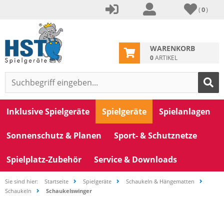
(
0
)
WARENKORB
0
ARTIKEL
Inklusive Spielgeräte
Spielgeräte
Spielanlagen
Sonnenschutz & Planen
Sport- & Schutznetze
Spielplatz-Zubehör
Service & Downloads
Sie sind hier:
Startseite
Spielgeräte
Schaukeln & Hängematten
Schaukeln
Schaukelswinger