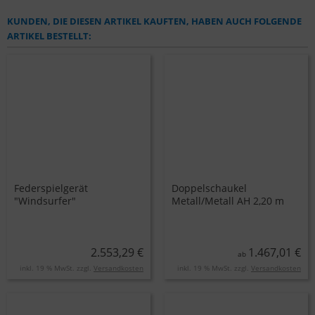
KUNDEN, DIE DIESEN ARTIKEL KAUFTEN, HABEN AUCH FOLGENDE
ARTIKEL BESTELLT:
Federspielgerät
Doppelschaukel
"Windsurfer"
Metall/Metall AH 2,20 m
oder 2,60 m inkl.
Schaukelsitzen
2.553,29 €
1.467,01 €
ab
inkl. 19 % MwSt. zzgl.
Versandkosten
inkl. 19 % MwSt. zzgl.
Versandkosten