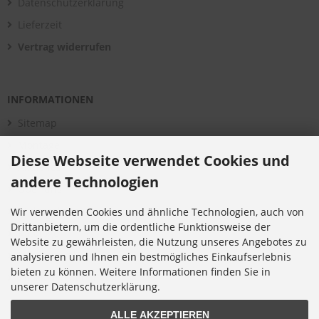
Datenschutzerklärung
Lieferzeit
Vertrag widerrufen
INFORMATIONEN
Sitemap
Montage
Diese Webseite verwendet Cookies und
Aktuelles
andere Technologien
Über uns
Bildergalerie
Wir verwenden Cookies und ähnliche Technologien, auch von
Drittanbietern, um die ordentliche Funktionsweise der
Kataloge
Website zu gewährleisten, die Nutzung unseres Angebotes zu
Infomaterial
analysieren und Ihnen ein bestmögliches Einkaufserlebnis
bieten zu können. Weitere Informationen finden Sie in
Cookie Einstellungen
unserer Datenschutzerklärung.
ALLE AKZEPTIEREN