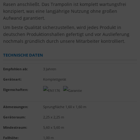
Rasen anschließt. Das Trampolin ist komplett wartungsfrei
konzipiert, was eine langjährige Nutzung ohne großen
Aufwand garantiert.
Um beste Qualität sicherzustellen, wird jedes Produkt in
deutschen Produktionshallen gefertigt und vor Auslieferung
nochmals gründlich durch unsere Mitarbeiter kontrolliert.
TECHNISCHE DATEN
Empfohlen ab
:
3 Jahren
Geräteart
:
Komplettgerät
Eigenschaften
:
Abmessungen:
Sprungfläche 1,60 x 1,60 m
Geräteraum:
2,25 x 2,25 m
Mindestraum:
5,60 x 5,60 m
Fallhöhe:
1,00 m