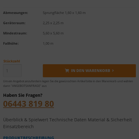
Abmessungen:
Sprungfläche 1,60 x 1,60 m
Geräteraum:
2,25 x 2,25 m
Mindestraum:
5,60 x 5,60 m
Fallhöhe:
1,00 m
Stückzahl
IN DEN WARENKORB
Um ein Angebot anzufordern legen Sie die gewünschten Artikel bitte in den Warenkorb und wählen
dann "ANGEBOTSANFRAGE" aus
Haben Sie Fragen?
06443 819 80
Überblick & Spielwert
Technische Daten
Material & Sicherheit
Einsatzbereich
PRODUKTBESCHREIBUNG