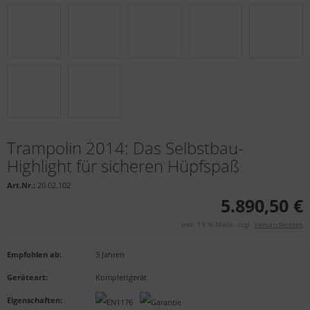
Trampolin 2014: Das Selbstbau-
Highlight für sicheren Hüpfspaß
Art.Nr.:
20.02.102
5.890,50 €
inkl. 19 % MwSt. zzgl.
Versandkosten
Empfohlen ab
:
3 Jahren
Geräteart
:
Komplettgerät
Eigenschaften
: