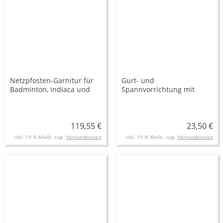
Netzpfosten-Garnitur für
Gurt- und
Badminton, Indiaca und
Spannvorrichtung mit
Ringtennis
Ratsche
119,55 €
23,50 €
inkl. 19 % MwSt. zzgl.
Versandkosten
inkl. 19 % MwSt. zzgl.
Versandkosten