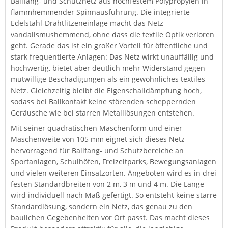
Ballfang- und Schutznetz aus hochfestem Polypropylen in
flammhemmender Spinnausführung. Die integrierte
Edelstahl-Drahtlitzeneinlage macht das Netz
vandalismushemmend, ohne dass die textile Optik verloren
geht. Gerade das ist ein großer Vorteil für öffentliche und
stark frequentierte Anlagen: Das Netz wirkt unauffällig und
hochwertig, bietet aber deutlich mehr Widerstand gegen
mutwillige Beschädigungen als ein gewöhnliches textiles
Netz. Gleichzeitig bleibt die Eigenschalldämpfung hoch,
sodass bei Ballkontakt keine störenden scheppernden
Geräusche wie bei starren Metalllösungen entstehen.
Mit seiner quadratischen Maschenform und einer
Maschenweite von 105 mm eignet sich dieses Netz
hervorragend für Ballfang- und Schutzbereiche an
Sportanlagen, Schulhöfen, Freizeitparks, Bewegungsanlagen
und vielen weiteren Einsatzorten. Angeboten wird es in drei
festen Standardbreiten von 2 m, 3 m und 4 m. Die Länge
wird individuell nach Maß gefertigt. So entsteht keine starre
Standardlösung, sondern ein Netz, das genau zu den
baulichen Gegebenheiten vor Ort passt. Das macht dieses