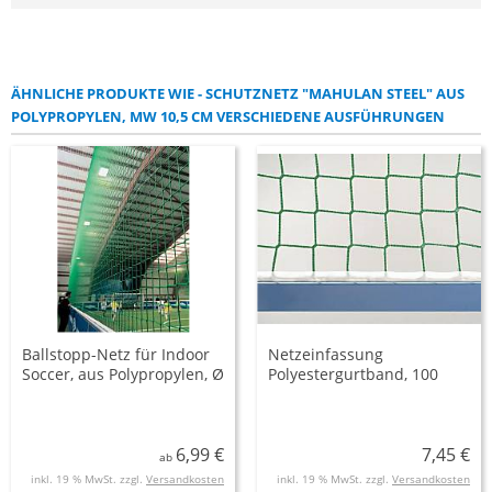
ÄHNLICHE PRODUKTE WIE - SCHUTZNETZ "MAHULAN STEEL" AUS
POLYPROPYLEN, MW 10,5 CM VERSCHIEDENE AUSFÜHRUNGEN
Ballstopp-Netz für Indoor
Netzeinfassung
Soccer, aus Polypropylen, Ø
Polyestergurtband, 100
2,3 oder 5 mm stark,
mm breit
Maschenweite 100 mm
6,99 €
7,45 €
ab
inkl. 19 % MwSt. zzgl.
Versandkosten
inkl. 19 % MwSt. zzgl.
Versandkosten