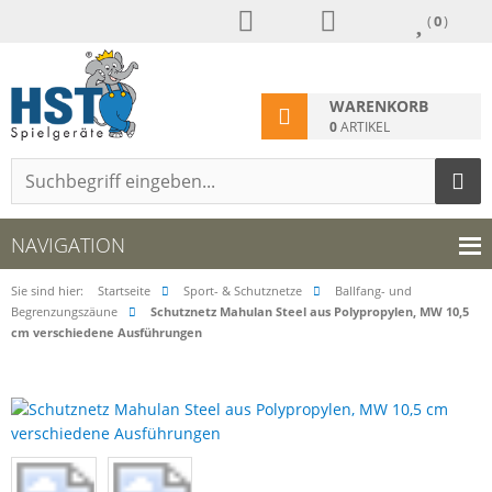
(
0
)
WARENKORB
0
ARTIKEL
NAVIGATION
Sie sind hier:
Startseite
Sport- & Schutznetze
Ballfang- und
Begrenzungszäune
Schutznetz Mahulan Steel aus Polypropylen, MW 10,5
cm verschiedene Ausführungen