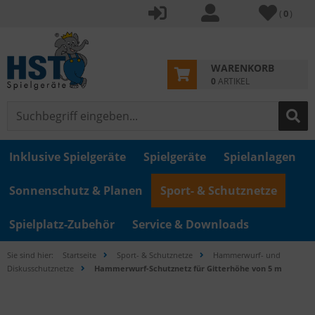
(
0
)
WARENKORB
0
ARTIKEL
Inklusive Spielgeräte
Spielgeräte
Spielanlagen
Sonnenschutz & Planen
Sport- & Schutznetze
Spielplatz-Zubehör
Service & Downloads
Sie sind hier:
Startseite
Sport- & Schutznetze
Hammerwurf- und
Diskusschutznetze
Hammerwurf-Schutznetz für Gitterhöhe von 5 m