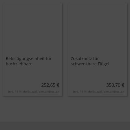
Befestigungseinheit für
Zusatznetz für
hochziehbare
schwenkbare Flügel
Hammerwurfnetze
252,65 €
350,70 €
inkl. 19 % MwSt. zzgl.
Versandkosten
inkl. 19 % MwSt. zzgl.
Versandkosten