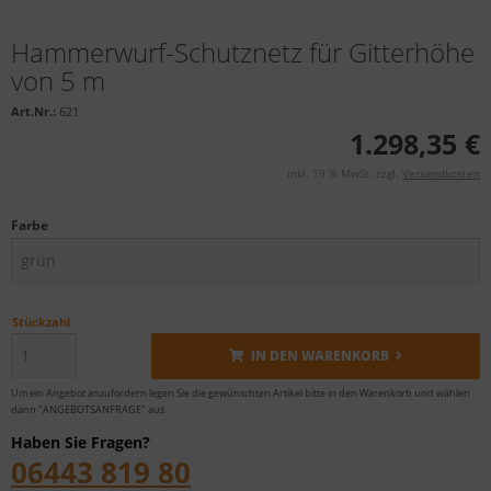
Hammerwurf-Schutznetz für Gitterhöhe
von 5 m
Art.Nr.:
621
1.298,35 €
inkl. 19 % MwSt. zzgl.
Versandkosten
Farbe
Stückzahl
IN DEN WARENKORB
Um ein Angebot anzufordern legen Sie die gewünschten Artikel bitte in den Warenkorb und wählen
dann "ANGEBOTSANFRAGE" aus
Haben Sie Fragen?
06443 819 80