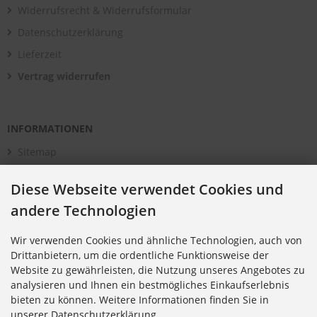
Widerrufsrecht & Widerrufsformular
Datenschutzerklärung
Lieferzeit
Vertrag widerrufen
INFORMATIONEN
Sitemap
Montage
Diese Webseite verwendet Cookies und
Aktuelles
andere Technologien
Über uns
Bildergalerie
Wir verwenden Cookies und ähnliche Technologien, auch von
Drittanbietern, um die ordentliche Funktionsweise der
Kataloge
Website zu gewährleisten, die Nutzung unseres Angebotes zu
Infomaterial
analysieren und Ihnen ein bestmögliches Einkaufserlebnis
bieten zu können. Weitere Informationen finden Sie in
Cookie Einstellungen
unserer Datenschutzerklärung.