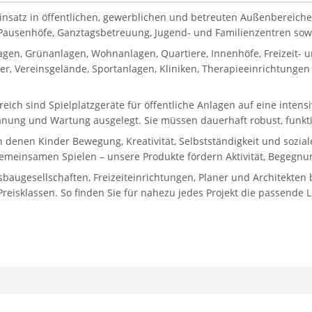
Einsatz in öffentlichen, gewerblichen und betreuten Außenbereiche
, Pausenhöfe, Ganztagsbetreuung, Jugend- und Familienzentren sowie
gen, Grünanlagen, Wohnanlagen, Quartiere, Innenhöfe, Freizeit-
, Vereinsgelände, Sportanlagen, Kliniken, Therapieeinrichtungen 
reich sind Spielplatzgeräte für öffentliche Anlagen auf eine inten
lanung und Wartung ausgelegt. Sie müssen dauerhaft robust, funkti
in denen Kinder Bewegung, Kreativität, Selbstständigkeit und sozi
gemeinsamen Spielen – unsere Produkte fördern Aktivität, Begegnun
gesellschaften, Freizeiteinrichtungen, Planer und Architekten bi
eisklassen. So finden Sie für nahezu jedes Projekt die passende 