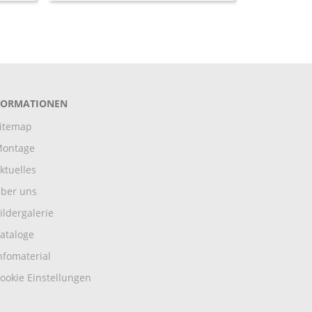
FORMATIONEN
itemap
ontage
ktuelles
ber uns
ildergalerie
ataloge
nfomaterial
ookie Einstellungen