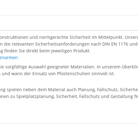
Konstruktionen und normgerechte Sicherheit im Mittelpunkt. Unsere 
len die relevanten Sicherheitsanforderungen nach DIN EN 1176 und
g finden Sie direkt beim jeweiligen Produkt.
atznormen
die sorgfältige Auswahl geeigneter Materialien. In unserem Überblic
en und wann der Einsatz von Pfostenschuhen sinnvoll ist.
tung spielen neben dem Material auch Planung, Fallschutz, Sicherh
onen zu Spielplatzplanung, Sicherheit, Fallschutz und Gestaltung f