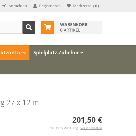
Anmelden
Registrieren
Merkzettel
(
0
)
WARENKORB
0
ARTIKEL
hutznetze
Spielplatz-Zubehör
ng 27 x 12 m
201,50 €
inkl. 19 % MwSt. zzgl.
Versandkosten