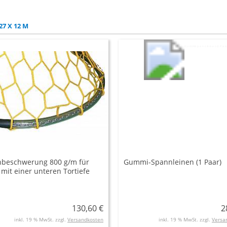
7 X 12 M
nbeschwerung 800 g/m für
Gummi-Spannleinen (1 Paar)
mit einer unteren Tortiefe
 m
130,60 €
2
inkl. 19 % MwSt. zzgl.
Versandkosten
inkl. 19 % MwSt. zzgl.
Versa