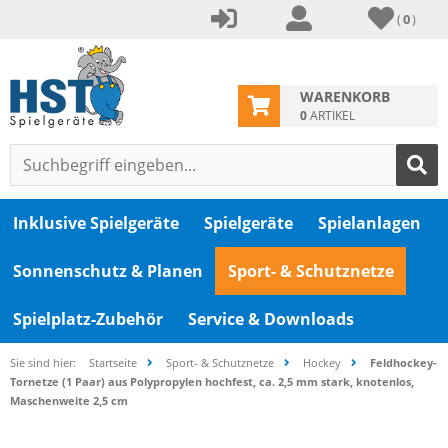
(
0
)
WARENKORB
0
ARTIKEL
Inklusive Spielgeräte
Spielgeräte
Spielanlagen
Sonnenschutz & Planen
Sport- & Schutznetze
Spielplatz-Zubehör
Service & Downloads
Sie sind hier:
Startseite
Sport- & Schutznetze
Hockey
Feldhockey-
Tornetze (1 Paar) aus Polypropylen hochfest, ca. 2,5 mm stark, knotenlos,
Maschenweite 2,5 cm