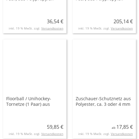
hochfest, ca. 2,3 mm stark,
hochfest, ca.3 mm stark,
Maschenweite 4,5 cm
Maschenweite 4,5 cm
36,54 €
205,14 €
inkl. 19 % MwSt. zzgl.
Versandkosten
inkl. 19 % MwSt. zzgl.
Versandkosten
Floorball / Unihockey-
Zuschauer-Schutznetz aus
Tornetze (1 Paar) aus
Polyester, ca. 3 oder 4 mm
Polypropylen hochfest, ca.
stark, Maschenweite 35
2,3 mm stark, knotenlos,
mm, weiß
Maschenweite 4,5 cm
59,85 €
17,85 €
ab
inkl. 19 % MwSt. zzgl.
Versandkosten
inkl. 19 % MwSt. zzgl.
Versandkosten