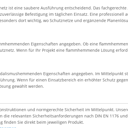
etz ist eine saubere Ausführung entscheidend. Das fachgerechte
uverlässige Befestigung im täglichen Einsatz. Eine professionell 
besonders dort wichtig, wo Schutznetze und ergänzende Planenlösu
ammhemmenden Eigenschaften angegeben. Ob eine flammhemmende E
utznetz. Wenn für Ihr Projekt eine flammhemmende Lösung erforder
ndalismushemmenden Eigenschaften angegeben. Im Mittelpunkt st
ührung. Wenn für einen Einsatzbereich ein erhöhter Schutz gegen 
lösung gewählt werden.
Konstruktionen und normgerechte Sicherheit im Mittelpunkt. Unsere 
len die relevanten Sicherheitsanforderungen nach DIN EN 1176 und
g finden Sie direkt beim jeweiligen Produkt.