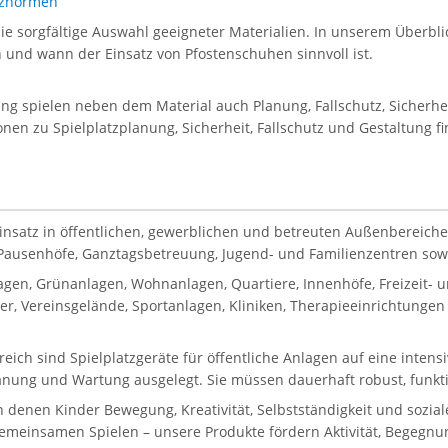
atznormen
die sorgfältige Auswahl geeigneter Materialien. In unserem Überblic
en und wann der Einsatz von Pfostenschuhen sinnvoll ist.
tung spielen neben dem Material auch Planung, Fallschutz, Sicherh
onen zu Spielplatzplanung, Sicherheit, Fallschutz und Gestaltung f
Einsatz in öffentlichen, gewerblichen und betreuten Außenbereiche
, Pausenhöfe, Ganztagsbetreuung, Jugend- und Familienzentren sowie
gen, Grünanlagen, Wohnanlagen, Quartiere, Innenhöfe, Freizeit-
, Vereinsgelände, Sportanlagen, Kliniken, Therapieeinrichtungen 
reich sind Spielplatzgeräte für öffentliche Anlagen auf eine inten
lanung und Wartung ausgelegt. Sie müssen dauerhaft robust, funkti
in denen Kinder Bewegung, Kreativität, Selbstständigkeit und sozi
gemeinsamen Spielen – unsere Produkte fördern Aktivität, Begegnun