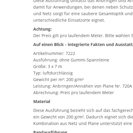
Diese Ausführung umfasst das Anbringen und Annäh
damit für Anwendungen, bei denen neben Schutz u
und Netz sorgt für eine saubere Gesamtoptik und u
unterschiedliche Einsatzorte eignet.
Achtung:
Der Preis gilt pro laufendem Meter. Bitte wählen
Auf einen Blick - integrierte Fakten und Ausstat
Artikelnummer: 7222
Ausführung: ohne Gummi-Spannleine
Größe: 3 x 7 m
Typ: luftdurchlässig
Gewicht per m²: 200 g/m²
Leistung: Anbringen/Annähen von Plane Nr. 720A 
Abrechnung: Preis pro laufendem Meter
Material
Diese Ausführung bezieht sich auf das fachgerech
ein Gewicht von 200 g/m². Dadurch eignet sich d
Kombination aus Netz und Plane unterstützt eine
Randausführung