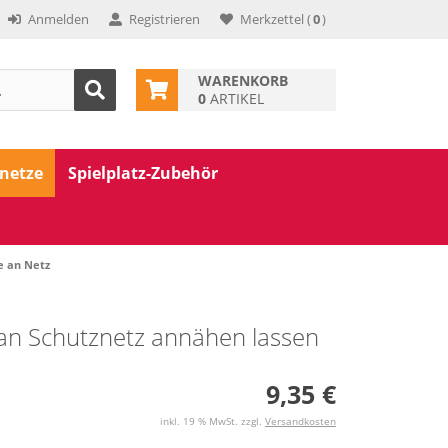
Anmelden
Registrieren
Merkzettel
(
0
)
WARENKORB
0
ARTIKEL
znetze
Spielplatz-Zubehör
e an Netz
 an Schutznetz annähen lassen
9,35 €
inkl. 19 % MwSt. zzgl.
Versandkosten