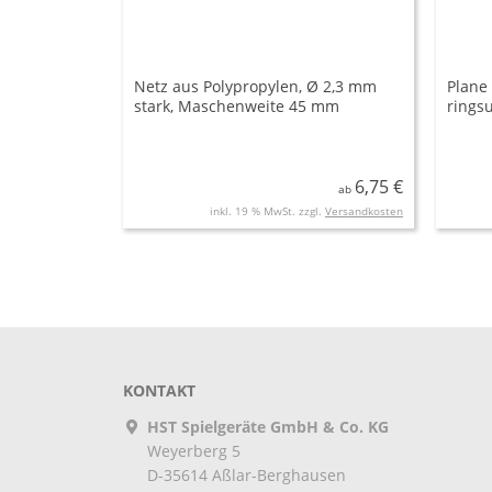
Netz aus Polypropylen, Ø 2,3 mm
Plane 
stark, Maschenweite 45 mm
rings
6,75 €
ab
inkl. 19 % MwSt. zzgl.
Versandkosten
KONTAKT
HST Spielgeräte GmbH & Co. KG
Weyerberg 5
D-35614
Aßlar-Berghausen