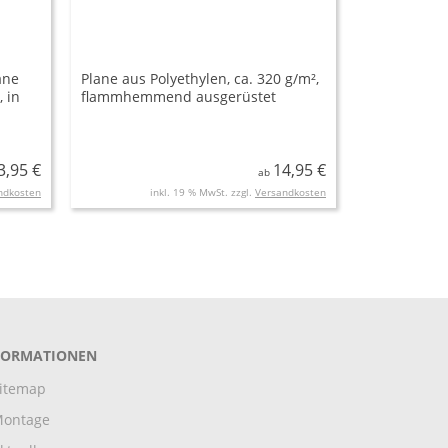
ane
Plane aus Polyethylen, ca. 320 g/m²,
, in
flammhemmend ausgerüstet
ng,
3,95 €
14,95 €
ab
ndkosten
inkl. 19 % MwSt. zzgl.
Versandkosten
FORMATIONEN
itemap
ontage