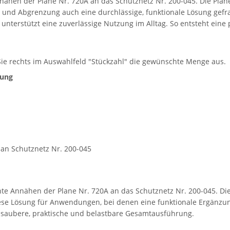
en der Plane Nr. 720A an das Schutznetz Nr. 200-045. Die Plane 
nd Abgrenzung auch eine durchlässige, funktionale Lösung gefrag
nterstützt eine zuverlässige Nutzung im Alltag. So entsteht eine 
 Sie rechts im Auswahlfeld "Stückzahl" die gewünschte Menge aus.
tung
an Schutznetz Nr. 200-045
te Annähen der Plane Nr. 720A an das Schutznetz Nr. 200-045. Die 
iese Lösung für Anwendungen, bei denen eine funktionale Ergänzun
 saubere, praktische und belastbare Gesamtausführung.