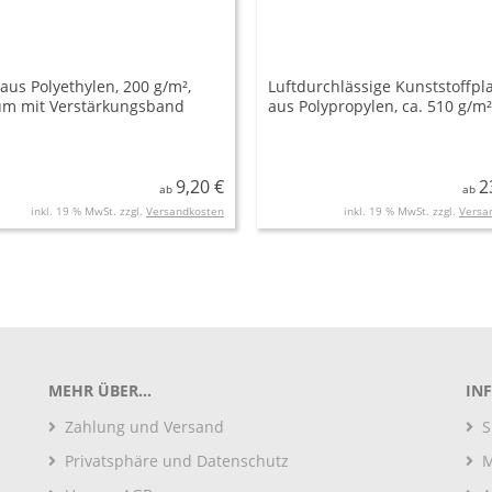
aus Polyethylen, 200 g/m²,
Luftdurchlässige Kunststoffpl
um mit Verstärkungsband
aus Polypropylen, ca. 510 g/m²
FLAMMHEMMENDER Ausführu
ringsum gesäumt
9,20 €
2
ab
ab
inkl. 19 % MwSt. zzgl.
Versandkosten
inkl. 19 % MwSt. zzgl.
Versa
MEHR ÜBER...
IN
Zahlung und Versand
S
Privatsphäre und Datenschutz
M