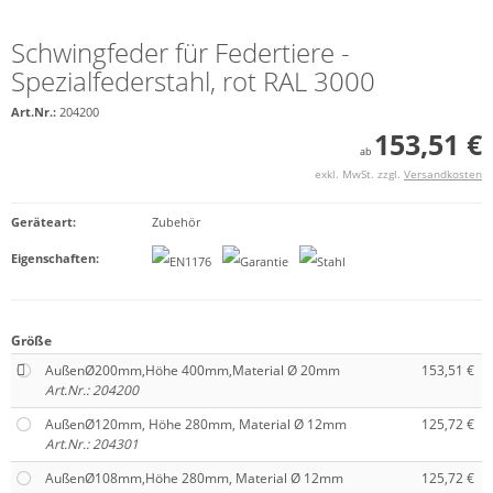
Schwingfeder für Federtiere -
Spezialfederstahl, rot RAL 3000
Art.Nr.:
204200
153,51 €
ab
exkl. MwSt. zzgl.
Versandkosten
Geräteart
:
Zubehör
Eigenschaften
:
Größe
AußenØ200mm,Höhe 400mm,Material Ø 20mm
153,51 €
Art.Nr.: 204200
AußenØ120mm, Höhe 280mm, Material Ø 12mm
125,72 €
Art.Nr.: 204301
AußenØ108mm,Höhe 280mm, Material Ø 12mm
125,72 €