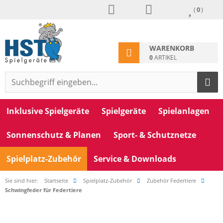
(
0
)
WARENKORB
0
ARTIKEL
Inklusive Spielgeräte
Spielgeräte
Spielanlagen
Sonnenschutz & Planen
Sport- & Schutznetze
Spielplatz-Zubehör
Service & Downloads
Sie sind hier:
Startseite
Spielplatz-Zubehör
Zubehör Federtiere
Schwingfeder für Federtiere