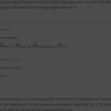
nd Austoben fördert der Geschicklichkeitsparcours XL von HST-Spie
lseitiges Abenteuer, das lange begeistern wird.
4 Jahren
Komplettgerät
6,8 x 6,4 x 2,1 m
Fallhöhe: 0,60 m
87 m²
Konstruktionen und normgerechte Sicherheit im Mittelpunkt. Unsere 
len die relevanten Sicherheitsanforderungen nach DIN EN 1176 und
g finden Sie direkt beim jeweiligen Produkt.