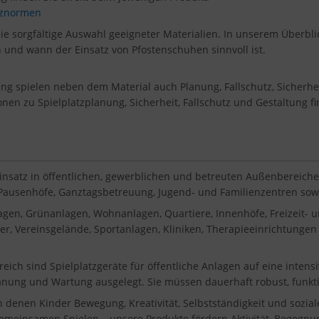
atznormen
die sorgfältige Auswahl geeigneter Materialien. In unserem Überblic
en und wann der Einsatz von Pfostenschuhen sinnvoll ist.
tung spielen neben dem Material auch Planung, Fallschutz, Sicherh
onen zu Spielplatzplanung, Sicherheit, Fallschutz und Gestaltung f
Einsatz in öffentlichen, gewerblichen und betreuten Außenbereiche
, Pausenhöfe, Ganztagsbetreuung, Jugend- und Familienzentren sowie
gen, Grünanlagen, Wohnanlagen, Quartiere, Innenhöfe, Freizeit-
, Vereinsgelände, Sportanlagen, Kliniken, Therapieeinrichtungen 
reich sind Spielplatzgeräte für öffentliche Anlagen auf eine inten
lanung und Wartung ausgelegt. Sie müssen dauerhaft robust, funkti
in denen Kinder Bewegung, Kreativität, Selbstständigkeit und sozi
gemeinsamen Spielen – unsere Produkte fördern Aktivität, Begegnun