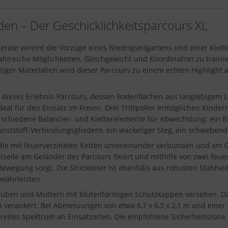
den – Der Geschicklichkeitsparcours XL
geräte vereint die Vorzüge eines Niedrigseilgartens und einer Klet
 zahlreiche Möglichkeiten, Gleichgewicht und Koordination zu train
ger Materialien wird dieser Parcours zu einem echten Highlight au
 dieses Erlebnis-Parcours, dessen Bodenflächen aus langlebigem Lä
eal für den Einsatz im Freien. Drei Trittpoller ermöglichen Kind
schiedene Balancier- und Kletterelemente für Abwechslung: ein Ba
unststoff-Verbindungsgliedern, ein wackeliger Steg, ein schwebende
ie mit feuerverzinkten Ketten untereinander verbunden und am Gel
eile am Geländer des Parcours fixiert und mithilfe von zwei feue
wegung sorgt. Die Strickleiter ist ebenfalls aus robusten Stahlsei
ewährleisten.
ben und Muttern mit blütenförmigen Schutzkappen versehen. Das g
verankert. Bei Abmessungen von etwa 6,7 x 6,3 x 2,1 m und einer F
breites Spektrum an Einsatzorten. Die empfohlene Sicherheitszone 