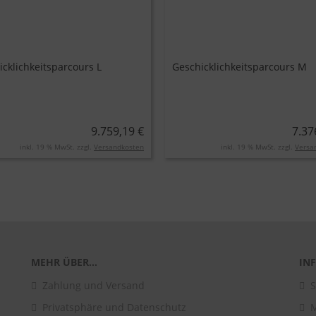
icklichkeitsparcours L
Geschicklichkeitsparcours M
9.759,19 €
7.37
inkl. 19 % MwSt. zzgl.
Versandkosten
inkl. 19 % MwSt. zzgl.
Versa
MEHR ÜBER...
IN
Zahlung und Versand
S
Privatsphäre und Datenschutz