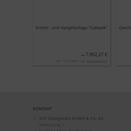
Kletter- und Hangelanlage "Catwalk"
Gesch
7.982,27 €
ab
inkl. 19 % MwSt. zzgl.
Versandkosten
KONTAKT
HST Spielgeräte GmbH & Co. KG
Weyerberg 5