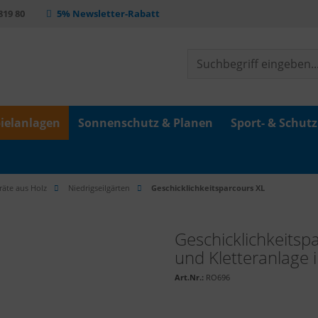
 819 80
5% Newsletter-Rabatt
ielanlagen
Sonnenschutz & Planen
Sport- & Schut
räte aus Holz
Niedrigseilgärten
Geschicklichkeitsparcours XL
Geschicklichkeitspa
und Kletteranlage 
Art.Nr.:
RO696