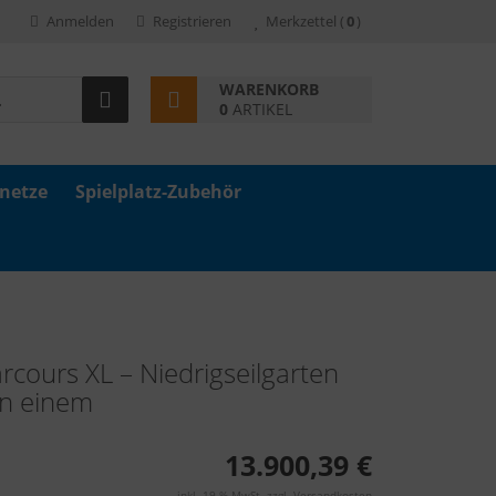
Anmelden
Registrieren
Merkzettel
(
0
)
WARENKORB
0
ARTIKEL
znetze
Spielplatz-Zubehör
rcours XL – Niedrigseilgarten
in einem
13.900,39 €
inkl. 19 % MwSt. zzgl.
Versandkosten