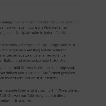
teranlage in einem beeindruckenden Spielgerät. Er
ieren sowie neue motorische Fähigkeiten zu
f jedem Spielplatz oder in jeder öffentlichen
rchenholz gefertigt sind. Das übrige Konstrukt
ern den bequemen Aufstieg auf die äußeren
lancierseil aus zwei parallel verlaufenden
r Balken und eine horizontale Strickleiter.
änder mithilfe von Stahlseilen befestigt sind.
rverzinkten Ketten an den Plattformen gehalten,
len konstruiert und weist Kunststoff-
esamte Spielgerät ist nach EN-1176 zertifiziert
allhöhe von nur 0,60 m eignet sich dieser
umfasst circa 87 m².