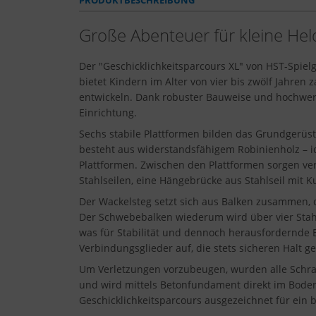
PRODUKTBESCHREIBUNG
Große Abenteuer für kleine Hel
Der "Geschicklichkeitsparcours XL" von HST-Spiel
bietet Kindern im Alter von vier bis zwölf Jahren
entwickeln. Dank robuster Bauweise und hochwerti
Einrichtung.
Sechs stabile Plattformen bilden das Grundgerüst
besteht aus widerstandsfähigem Robinienholz – id
Plattformen. Zwischen den Plattformen sorgen ver
Stahlseilen, eine Hängebrücke aus Stahlseil mit K
Der Wackelsteg setzt sich aus Balken zusammen, d
Der Schwebebalken wiederum wird über vier Stahls
was für Stabilität und dennoch herausfordernde Be
Verbindungsglieder auf, die stets sicheren Halt g
Um Verletzungen vorzubeugen, wurden alle Schrau
und wird mittels Betonfundament direkt im Boden 
Geschicklichkeitsparcours ausgezeichnet für ein 