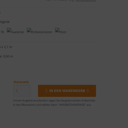
n
tgerät
4 x 2,1 m
e: 0,60 m
Stückzahl
IN DEN WARENKORB
Um ein Angebot anzufordern legen Sie die gewünschten Artikel bitte
in den Warenkorb und wählen dann "ANGEBOTSANFRAGE" aus