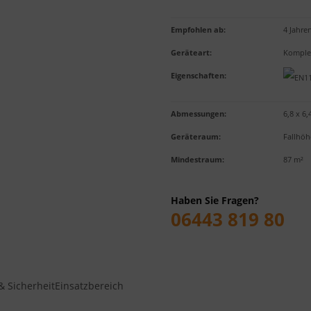
Empfohlen ab
:
4 Jahre
Geräteart
:
Komplet
Eigenschaften
:
Abmessungen:
6,8 x 6,
Geräteraum:
Fallhöh
Mindestraum:
87 m²
Haben Sie Fragen?
06443 819 80
& Sicherheit
Einsatzbereich