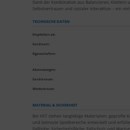
Dank der Kombination aus Balancieren, Klettern u
Selbstvertrauen und sozialer Interaktion – ein vie
TECHNISCHE DATEN
Empfohlen ab
:
Geräteart
:
Eigenschaften
:
Abmessungen:
Geräteraum:
Mindestraum:
MATERIAL & SICHERHEIT
Bei HST stehen langlebige Materialien, geprüfte 
und betreute Spielbereiche entwickelt und erfül
Fallhöhe, Sicherheitsfläche, Fallschutz und Wartun