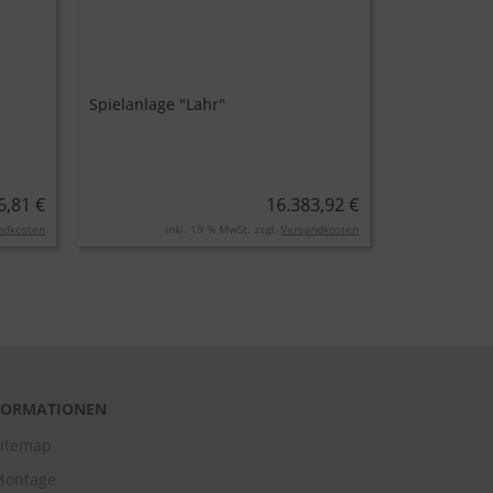
Spielanlage "Lahr"
6,81 €
16.383,92 €
ndkosten
inkl. 19 % MwSt. zzgl.
Versandkosten
FORMATIONEN
itemap
Montage