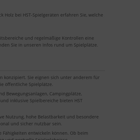
k Holz bei HST-Spielgeräten erfahren Sie, welche
eitsbereiche und regelmäßige Kontrollen eine
inden Sie in unseren Infos rund um Spielplätze.
n konzipiert. Sie eignen sich unter anderem für
 öffentliche Spielplätze.
 und Bewegungsanlagen, Campingplätze,
und inklusive Spielbereiche bieten HST
sive Nutzung, hohe Belastbarkeit und besondere
onal und sicher nutzbar sein.
ale Fähigkeiten entwickeln können. Ob beim
g und wertvolle Spielerlebnisse.