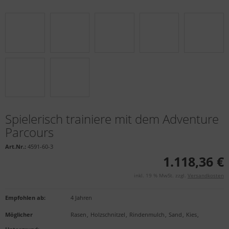
Spielerisch trainiere mit dem Adventure
Parcours
Art.Nr.:
4591-60-3
1.118,36 €
inkl. 19 % MwSt. zzgl.
Versandkosten
Empfohlen ab
:
4 Jahren
Möglicher
Rasen
,
Holzschnitzel
,
Rindenmulch
,
Sand
,
Kies
,