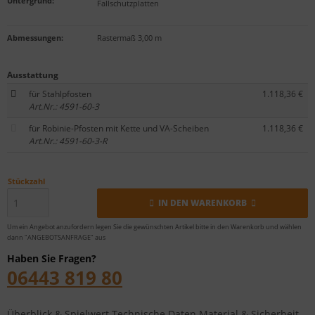
Untergrund
:
Fallschutzplatten
Abmessungen:
Rastermaß 3,00 m
Ausstattung
für Stahlpfosten
1.118,36 €
Art.Nr.: 4591-60-3
für Robinie-Pfosten mit Kette und VA-Scheiben
1.118,36 €
Art.Nr.: 4591-60-3-R
Stückzahl
IN DEN WARENKORB
Um ein Angebot anzufordern legen Sie die gewünschten Artikel bitte in den Warenkorb und wählen
dann "ANGEBOTSANFRAGE" aus
Haben Sie Fragen?
06443 819 80
Überblick & Spielwert
Technische Daten
Material & Sicherheit