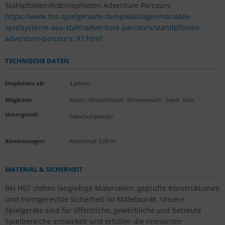
Stahlpfosten/Robiniepfosten Adventure Parcours:
https://www.hst-spielgeraete.de/spielanlagen/variable-
spielsysteme-aus-stahl/adventure-parcours/standpfosten-
adventure-parcours::97.html
TECHNISCHE DATEN
Empfohlen ab
:
4 Jahren
Möglicher
Rasen
,
Holzschnitzel
,
Rindenmulch
,
Sand
,
Kies
,
Untergrund
:
Fallschutzplatten
Abmessungen:
Rastermaß 3,00 m
MATERIAL & SICHERHEIT
Bei HST stehen langlebige Materialien, geprüfte Konstruktionen
und normgerechte Sicherheit im Mittelpunkt. Unsere
Spielgeräte sind für öffentliche, gewerbliche und betreute
Spielbereiche entwickelt und erfüllen die relevanten