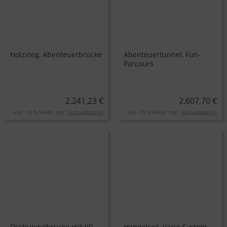
Holzsteg, Abenteuerbrücke
Abenteuertunnel, Fun-
Parcours
2.241,23 €
2.607,70 €
inkl. 19 % MwSt. zzgl.
Versandkosten
inkl. 19 % MwSt. zzgl.
Versandkosten
Dschungelbrücke mit 90
Hangelseil, Vario-System