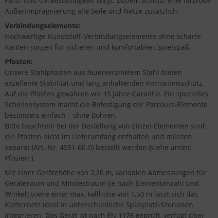
Farb- und UV-Beständigkeit sorgt. Zudem schützt eine farblose
Außenimprägnierung alle Seile und Netze zusätzlich.
Verbindungselemente:
Hochwertige Kunststoff-Verbindungselemente ohne scharfe
Kanten sorgen für sicheren und komfortablen Spielspaß.
Pfosten:
Unsere Stahlpfosten aus feuerverzinktem Stahl bieten
exzellente Stabilität und lang anhaltenden Korrosionsschutz.
Auf die Pfosten gewähren wir 15 Jahre Garantie. Ein spezielles
Schellensystem macht die Befestigung der Parcours-Elemente
besonders einfach – ohne Bohren.
Bitte beachten! Bei der Bestellung von Einzel-Elementen sind
die Pfosten nicht im Lieferumfang enthalten und müssen
separat (Art.-Nr. 4591-60-0) bestellt werden (siehe unten:
Pfosten:).
Mit einer Gerätehöhe von 2,20 m, variablen Abmessungen für
Geräteraum und Mindestraum (je nach Elementanzahl und
Winkel) sowie einer max. Fallhöhe von 1,50 m lässt sich das
Kletternetz ideal in unterschiedliche Spielplatz-Szenarien
integrieren. Das Gerät ist nach EN 1176 geprüft, verfügt über