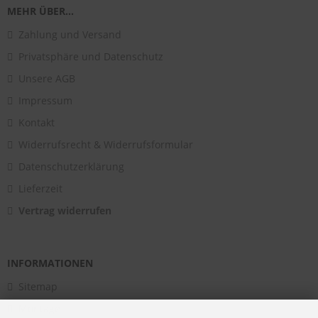
MEHR ÜBER...
Zahlung und Versand
Privatsphäre und Datenschutz
Unsere AGB
Impressum
Kontakt
Widerrufsrecht & Widerrufsformular
Datenschutzerklärung
Lieferzeit
Vertrag widerrufen
INFORMATIONEN
Sitemap
Montage