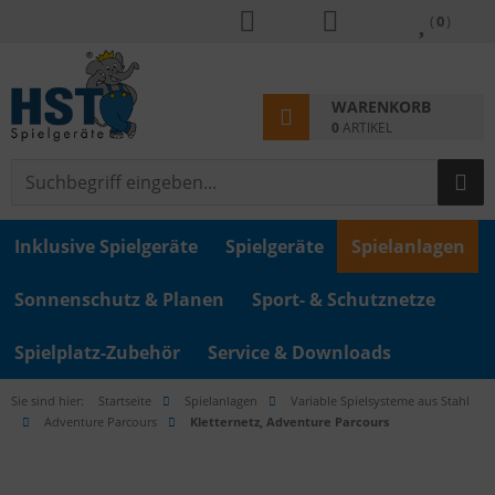
(
0
)
WARENKORB
0
ARTIKEL
Inklusive Spielgeräte
Spielgeräte
Spielanlagen
Sonnenschutz & Planen
Sport- & Schutznetze
Spielplatz-Zubehör
Service & Downloads
Sie sind hier:
Startseite
Spielanlagen
Variable Spielsysteme aus Stahl
Adventure Parcours
Kletternetz, Adventure Parcours